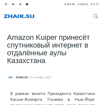
$
467.48
€
539.52
₽
5.73
Amazon Kuiper принесёт
спутниковый интернет в
отдалённые аулы
Казахстана
ZHAIK.SU
,
23 сентября, 2025
В рамках визита Президента Казахстана
Касым-Жомарта Токаева в Нью-Йорк