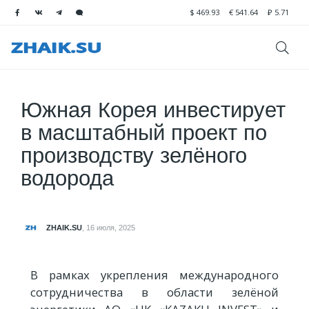
$
469.93
€
541.64
₽
5.71
Южная Корея инвестирует
в масштабный проект по
производству зелёного
водорода
ZHAIK.SU
,
16 июля, 2025
В рамках укрепления международного
сотрудничества в области зелёной