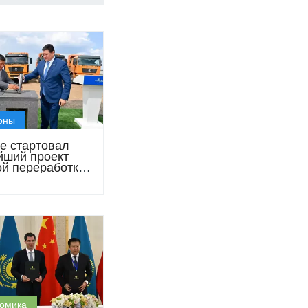
оны
е стартовал
йший проект
ой переработки
ины за $67 млн
омика