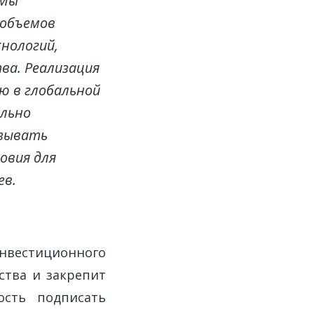
 Мы
 объемов
хнологий,
ва. Реализация
ю в глобальной
ельно
азывать
овия для
ев.
вестиционного
ства и закрепит
ость подписать