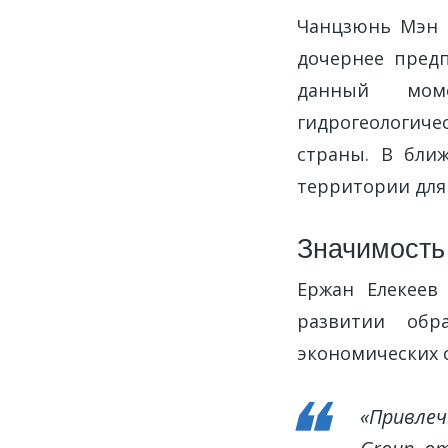
Чанцзюнь Мэн п
дочернее пред
данный моме
гидрогеологиче
страны. В бли
территории для
Значимость
Ержан Елекеев
развитии обр
экономических 
«Привлеч