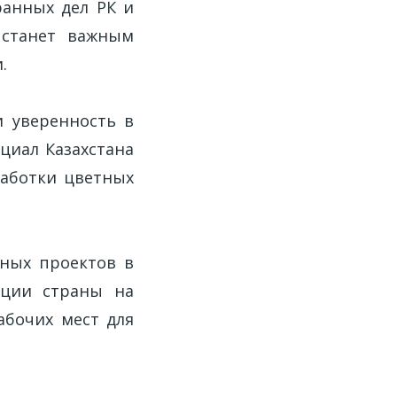
ранных дел РК и
 станет важным
.
 уверенность в
циал Казахстана
работки цветных
ных проектов в
иции страны на
абочих мест для