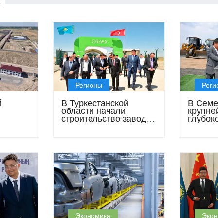
Е
Регионы
Реги
й
В Туркестанской
В Семе
области начали
крупне
строительство завода
глубок
омплекс
по выпуску БАДов за
древес
 млрд
40 млн долларов
Экономика
Экон