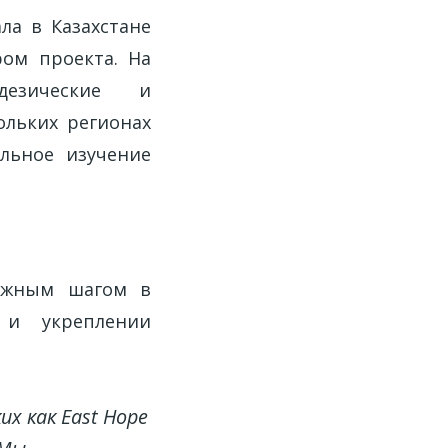
ла в Казахстане
ом проекта. На
дезические и
ольких регионах
льное изучение
важным шагом в
 и укреплении
х как East Hope