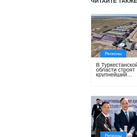
ЧИТАЙТЕ ТАКЖ
Регионы
В Туркестанско
области строят
крупнейший
откормочный к
стоимостью 1,3
тенге
Регионы