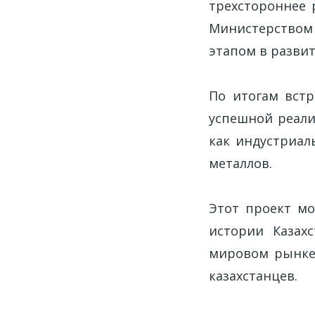
трехстороннее 
Министерством
этапом в разви
По итогам вст
успешной реали
как индустриал
металлов.
Этот проект м
истории Казах
мировом рынке 
казахстанцев.