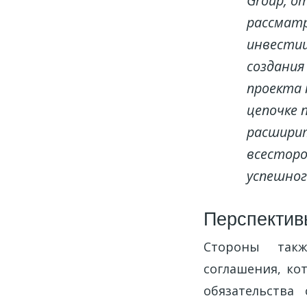
Group, о
рассматр
инвестиц
создания
проекта 
цепочке 
расширит
всесторо
успешног
Перспектив
Стороны такж
соглашения, ко
обязательства