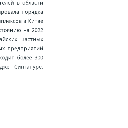
елей в области
ировала порядка
плексов в Китае
стоянию на 2022
айских частных
ных предприятий
одит более 300
же, Сингапуре,