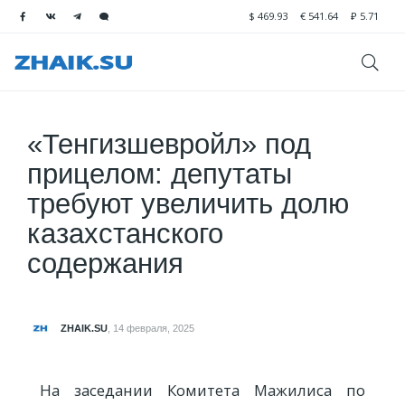
$
469.93
€
541.64
₽
5.71
«Тенгизшевройл» под
прицелом: депутаты
требуют увеличить долю
казахстанского
содержания
ZHAIK.SU
,
14 февраля, 2025
На заседании Комитета Мажилиса по