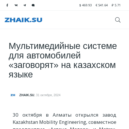
$
469.93
€
541.64
₽
5.71
Мультимедийные системе
для автомобилей
«заговорят» на казахском
языке
ZHAIK.SU
,
31 октября, 2024
30 октября в Алматы открылся завод
Kazakhstan Mobility Engineering, совместное