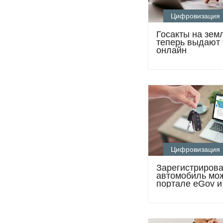
Цифровизация
Госакты на зем
теперь выдают 
онлайн
Цифровизация
Зарегистрирова
автомобиль мо
портале eGov и
приложении eG
Mobile