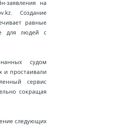
н-заявления на
.kz. Создание
печивает равные
ле для людей с
нанных судом
х и простаивали
ленный сервис
ельно сокращая
чение следующих