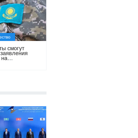
ество
ты смогут
 заявления
 на
ление на
е кафедры