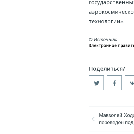
государственн
аэрокосмическ
технологии».
© Источник
Электронное правите
Мавзолей Ход
переведен под