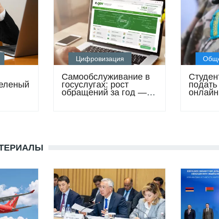
Цифровизация
Общ
Cамообслуживание в
Студен
Зеленый
госуслугах: рост
подать
обращений за год —
онлайн
более чем на 80%
поступ
военны
АТЕРИАЛЫ