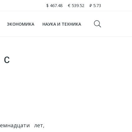
$
467.48
€
539.52
₽
5.73
ЭКОНОМИКА
НАУКА И ТЕХНИКА
 с
емнадцати лет,