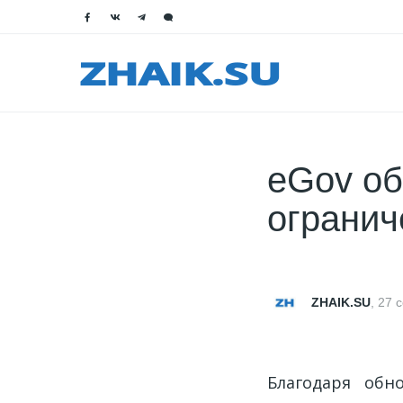
eGov об
ограни
ZHAIK.SU
,
27 
Благодаря обн