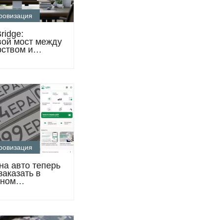
ровизация
ridge:
ой мост между
рством и
ом
ровизация
на авто теперь
заказать в
ьном
жении «ЦОН»