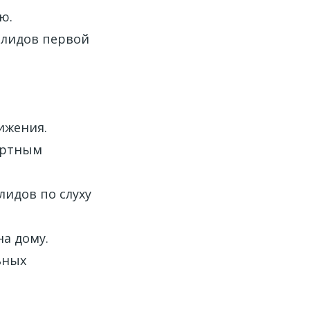
ю.
алидов первой
ижения.
ортным
лидов по слуху
на дому.
ьных