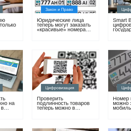
Закон и Право
Циф
лю
Юридические лица
Smart B
только
теперь могут заказать
цифров
«красивые» номера
госуда
онлайн
бизнес
Цифровизация
Циф
ть
Проверить
Номер 
жно на
подлинность товаров
можно 
 в
теперь можно в
мобил
ov
приложении eGov
прило
Mobile