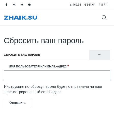
$
469.93
€
541.64
₽
5.71
Сбросить ваш пароль
•••
СБРОСИТЬ ВАШ ПАРОЛЬ
(АКТИВНАЯ ВКЛАДКА)
Главные
ВОЙТИ
ИМЯ ПОЛЬЗОВАТЕЛЯ ИЛИ EMAIL-АДРЕС
вкладки
РЕГИСТРАЦИЯ
Инструкция по сбросу пароля будет отправлена на ваш
зарегистрированный email-адрес.