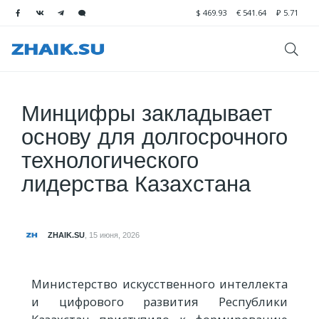
$
469.93
€
541.64
₽
5.71
Минцифры закладывает
основу для долгосрочного
технологического
лидерства Казахстана
ZHAIK.SU
,
15 июня, 2026
Министерство искусственного интеллекта
и цифрового развития Республики