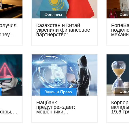
Финансы
Фин
олучил
Казахстан и Китай
ForteB
е
укрепили финансовое
подклю
oney
партнёрство:
механи
llence
подписано соглашение
финанс
о свопе и запущен
компле
цифровой пилот
Закон и Право
Фин
Нацбанк
Корпор
предупреждает:
вклады
ифры,
мошенники
19,6 тр
маскируются под
бизнес
инвестиционные
свобод
компании и обещают