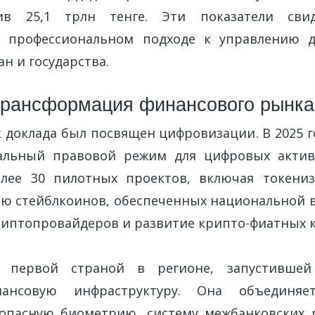
ив 25,1 трлн тенге. Эти показатели сви
и профессиональном подходе к управлению 
н и государства.
рансформация финансового рынка
 доклада был посвящен цифровизации. В 2025 го
альный правовой режим для цифровых активо
олее 30 пилотных проектов, включая токени
ию стейблкоинов, обеспеченных национальной в
риптопровайдеров и развитие крипто-фиатных к
л первой страной в регионе, запустивше
ансовую инфраструктуру. Она объединяе
зопасную биометрию, систему межбанковских 