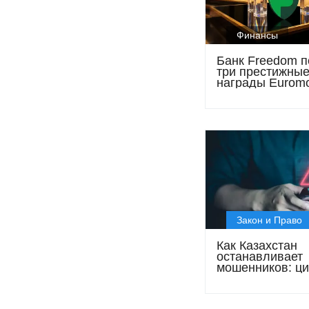
Финансы
Банк Freedom п
три престижны
награды Eurom
Awards for Exce
2026
Закон и Право
Как Казахстан
останавливает
мошенников: ц
законы и новые
барьеры