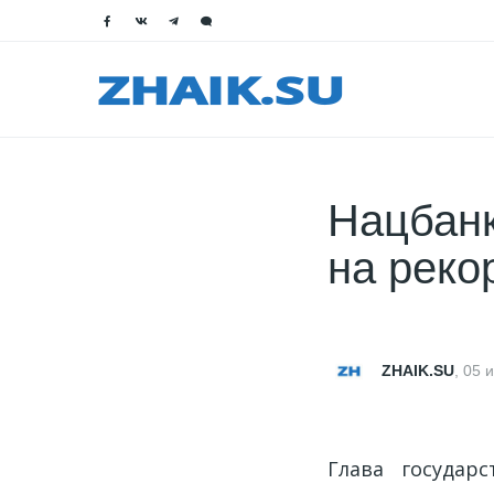
Нацбанк
на реко
ZHAIK.SU
,
05 
Глава государ