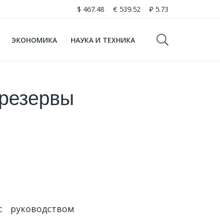
$
467.48
€
539.52
₽
5.73
ЭКОНОМИКА
НАУКА И ТЕХНИКА
 резервы
с руководством