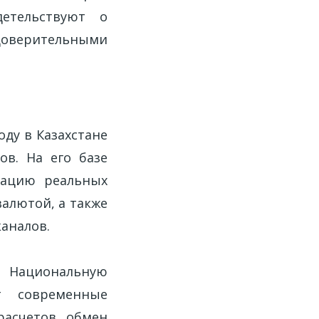
детельствуют о
доверительными
ду в Казахстане
в. На его базе
зацию реальных
алютой, а также
аналов.
й Национальную
т современные
расчетов, обмен