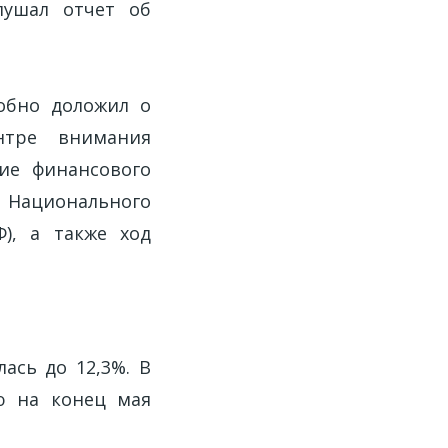
лушал отчет об
обно доложил о
нтре внимания
ние финансового
в Национального
), а также ход
ась до 12,3%. В
ю на конец мая