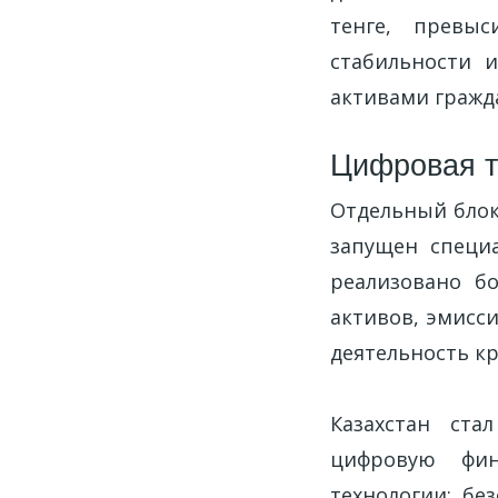
тенге, превыс
стабильности 
активами гражда
Цифровая т
Отдельный блок
запущен специ
реализовано б
активов, эмисс
деятельность к
Казахстан ста
цифровую фин
технологии: бе