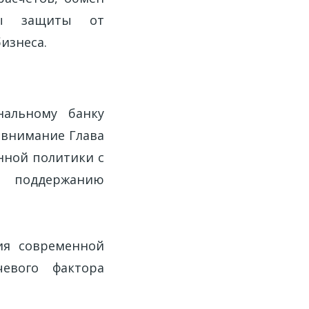
мы защиты от
изнеса.
нальному банку
 внимание Глава
нной политики с
поддержанию
ия современной
евого фактора