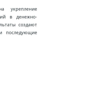
на укрепление
ций в денежно-
ультаты создают
 и последующие