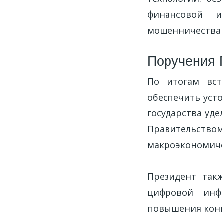
финансовой 
мошенничества 
Поручения 
По итогам вст
обеспечить уст
государства уд
Правительс
макроэкономиче
Президент так
цифровой инф
повышения конк