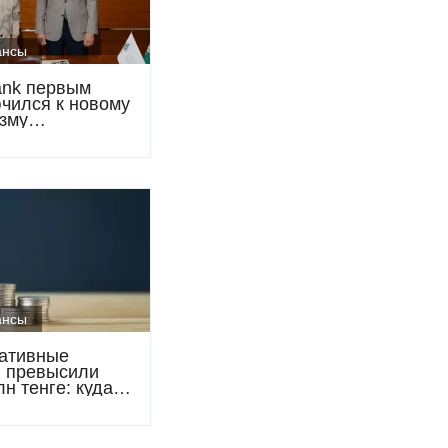
ансы
ank первым
чился к новому
зму
ирования
ксной застройки
ансы
ативные
 превысили
лн тенге: куда
 размещает
ные деньги