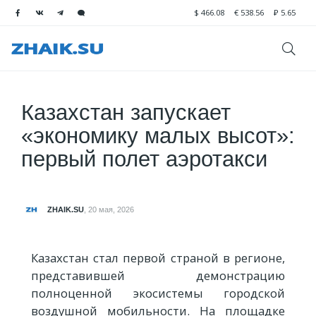
$
466.08
€
538.56
₽
5.65
Казахстан запускает
«экономику малых высот»:
первый полет аэротакси
ZHAIK.SU
,
20 мая, 2026
Казахстан стал первой страной в регионе,
представившей демонстрацию
полноценной экосистемы городской
воздушной мобильности. На площадке