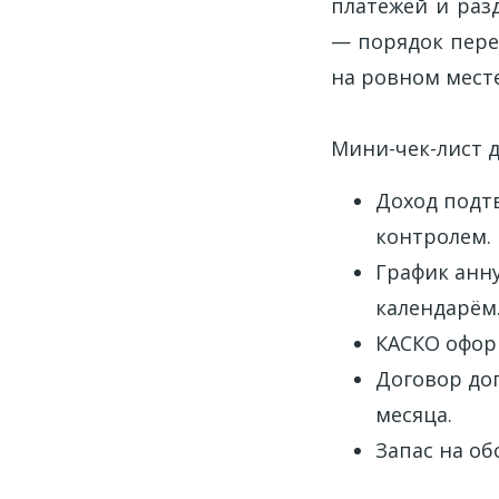
платежей и раз
— порядок пере
на ровном месте
Мини-чек-лист д
Доход подтв
контролем.
График анн
календарём
КАСКО офор
Договор доп
месяца.
Запас на об