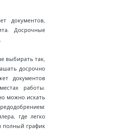
ет документов,
ита. Досрочные
.
ше выбирать так,
гашать досрочно
кет документов
местах работы.
но можно искать
редодобрением:
лера, где легко
ем полный график