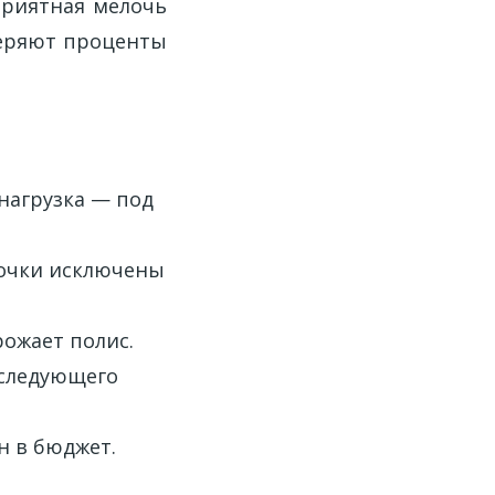
приятная мелочь
теряют проценты
 нагрузка — под
рочки исключены
ожает полис.
 следующего
н в бюджет.