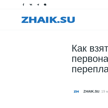
Как взя
первона
перепла
ZHAIK.SU
,
19 