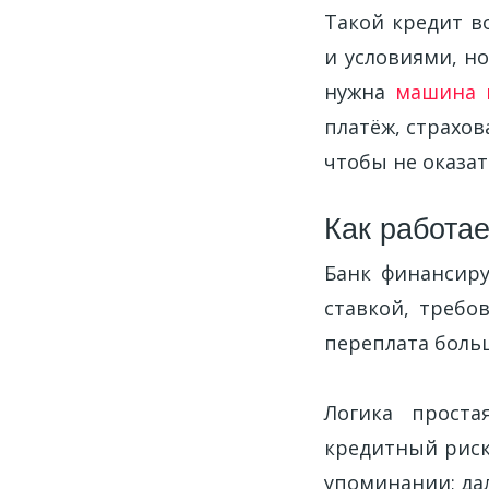
Такой кредит в
и условиями, н
нужна
машина в
платёж, страхов
чтобы не оказат
Как работае
Банк финансир
ставкой, требо
переплата больш
Логика проста
кредитный риск,
упоминании; дал