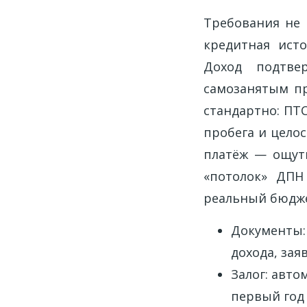
Требования не 
кредитная ист
Доход подтве
самозанятым пр
стандартно: ПТС
пробега и цело
платёж — ощути
«потолок» ДПН 
реальный бюджет
Документы: 
дохода, зая
Залог: авто
первый год 