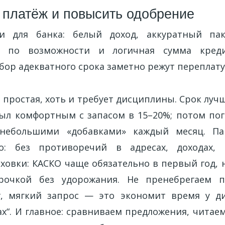
ь платёж и повысить одобрение
и для банка: белый доход, аккуратный пак
е по возможности и логичная сумма кред
ор адекватного срока заметно режут переплату
 простая, хоть и требует дисциплины. Срок луч
ыл комфортным с запасом в 15–20%; потом по
ебольшими «добавками» каждый месяц. Па
о: без противоречий в адресах, доходах, 
ховки: КАСКО чаще обязательно в первый год, 
рочкой без удорожания. Не пренебрегаем п
г, мягкий запрос — это экономит время у ди
ах“. И главное: сравниваем предложения, чита