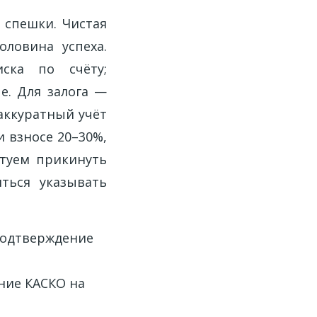
 спешки. Чистая
ловина успеха.
ска по счёту;
е. Для залога —
 аккуратный учёт
 взносе 20–30%,
етуем прикинуть
яться указывать
 подтверждение
ание КАСКО на