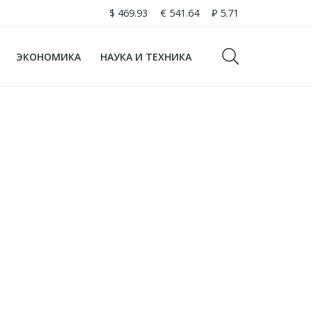
$
469.93
€
541.64
₽
5.71
ЭКОНОМИКА
НАУКА И ТЕХНИКА