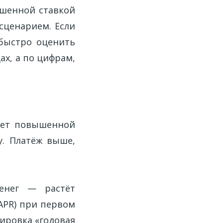
ышенной ставкой
сценарием. Если
 быстро оценить
ах, а по цифрам,
ает повышенной
у. Платёж выше,
денег — растёт
(APR) при первом
лировка «годовая