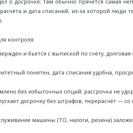
дел о досрочке; там обычно прячется самая не
расчёта и дата списаний, из-за которой люди 
.
ля контроля:
ерждён и бьётся с выпиской по счёту; долговая
уитетный понятен, дата списания удобна, прос
.
млено без избыточных опций; рассрочка не удор
ускает досрочку без штрафов, перерасчёт — со
служивание машины (ТО, налоги, резина) заложе