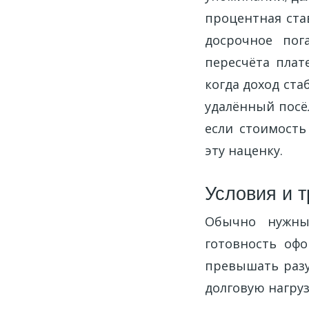
процентная став
досрочное пог
пересчёта плат
когда доход ста
удалённый посёл
если стоимость
эту наценку.
Условия и т
Обычно нужны
готовность офо
превышать разу
долговую нагруз