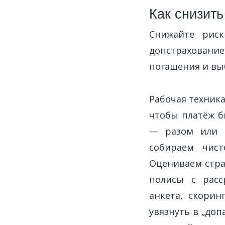
Как снизит
Снижайте риск
допстраховани
погашения и выб
Рабочая техника
чтобы платёж б
— разом или н
собираем чист
Оцениваем стра
полисы с расс
анкета, скорин
увязнуть в „доп