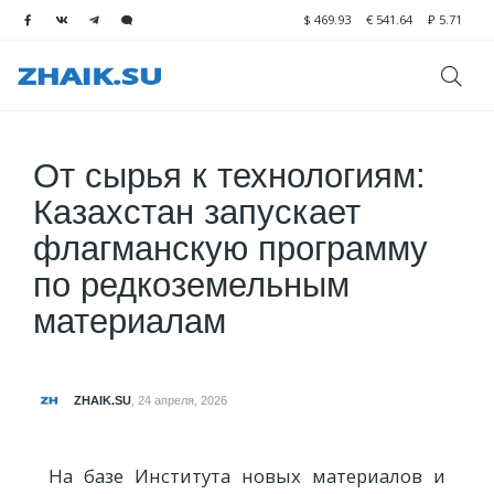
$
469.93
€
541.64
₽
5.71
От сырья к технологиям:
Казахстан запускает
флагманскую программу
по редкоземельным
материалам
ZHAIK.SU
,
24 апреля, 2026
На базе Института новых материалов и