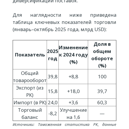
диверсификации поставок.
Для наглядности ниже приведена
таблица ключевых показателей торговли
(январь–октябрь 2025 года, млрд USD):
Доля в
Изменение
2025
общем
Показатель
к 2024 году
год
обороте
(%)
(%)
Общий
39,8
+8,8
100
товарооборот
Экспорт (из
15,8
+18,0
39,7
РК)
Импорт (в РК)
24,0
+3,6
60,3
Торговый
Улучшение
-8,2
—
баланс
на 1,6
Источники: Таможенная статистика РК, данные