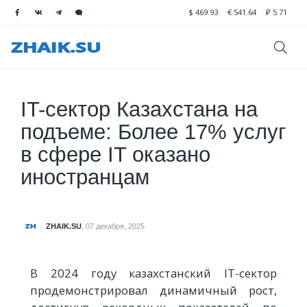
$
469.93
€
541.64
₽
5.71
IT-сектор Казахстана на
подъеме: Более 17% услуг
в сфере IT оказано
иностранцам
ZHAIK.SU
,
07 декабря, 2025
В 2024 году казахстанский IT-сектор
продемонстрировал динамичный рост,