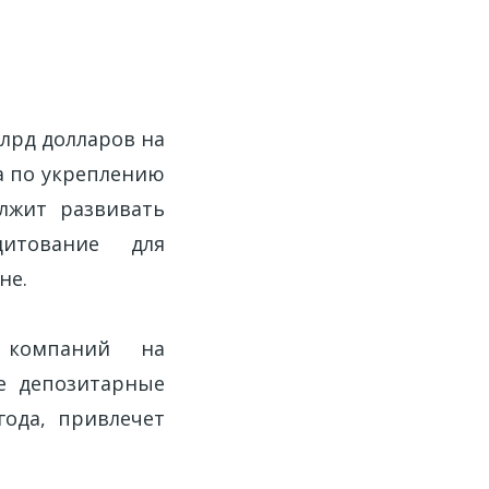
млрд долларов на
ка по укреплению
олжит развивать
итование для
не.
х компаний на
ые депозитарные
года, привлечет