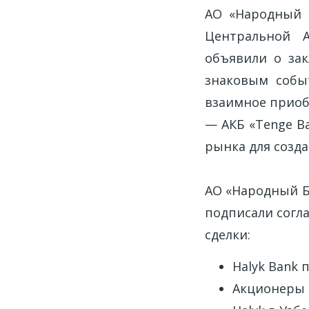
АО «Народный Б
Центральной А
объявили о зак
знаковым собы
взаимное приобр
— АКБ «Tenge B
рынка для созд
АО «Народный Ба
подписали согл
сделки:
Halyk Bank 
Акционеры C