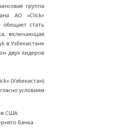
нансовая группа
ана АО «Click»
е обещает стать
ка, включающая
yk в Узбекистане
он двух лидеров
ck» (Узбекистан)
гласно условиям
ов США.
ернего банка