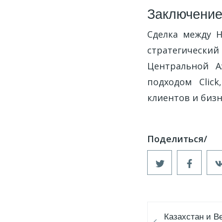
Заключени
Сделка между H
стратегическ
Центральной А
подходом Clic
клиентов и бизн
Казахстан и В