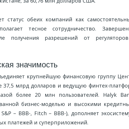
екистане, за 60,76 млн долларов США.
ет статус обеих компаний как самостоятель
олагает тесное сотрудничество. Заверше
сле получения разрешений от регуляторов
ская значимость
ъединяет крупнейшую финансовую группу Цен
 37,5 млрд долларов и ведущую финтех-платфо
базой более 20 млн пользователей. Halyk Ba
ванной бизнес-моделью и высокими кредитн
 S&P – BBB-, Fitch – BBB-), дополняет экосистем
ых платежей и суперприложений.