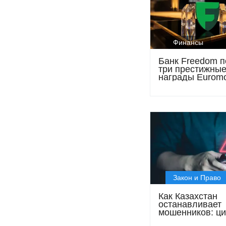
Финансы
Банк Freedom п
три престижны
награды Eurom
Awards for Exce
2026
Закон и Право
Как Казахстан
останавливает
мошенников: ц
законы и новые