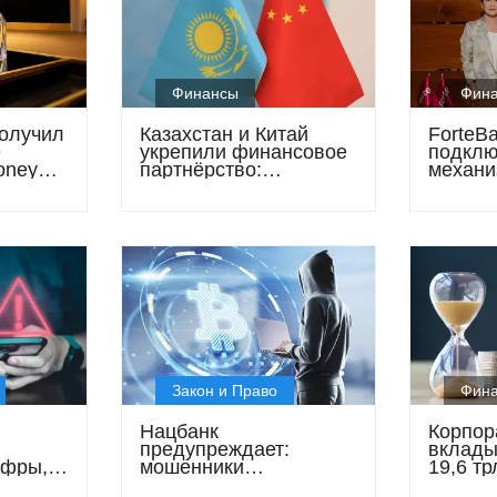
Финансы
Фин
олучил
Казахстан и Китай
ForteB
е
укрепили финансовое
подклю
oney
партнёрство:
механи
llence
подписано соглашение
финанс
о свопе и запущен
компле
цифровой пилот
Закон и Право
Фин
Нацбанк
Корпор
предупреждает:
вклады
ифры,
мошенники
19,6 тр
маскируются под
бизнес