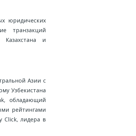
ных юридических
ние транзакций
 Казахстана и
тральной Азии с
рму Узбекистана
nk, обладающий
ыми рейтингами
у Click, лидера в