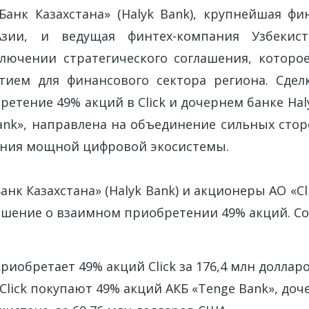
анк Казахстана» (Halyk Bank), крупнейшая фи
зии, и ведущая финтех-компания Узбекист
лючении стратегического соглашения, которо
тием для финансового сектора региона. Сдел
етение 49% акций в Click и дочернем банке Hal
ank», направлена на объединение сильных стор
ания мощной цифровой экосистемы.
нк Казахстана» (Halyk Bank) и акционеры АО «Cli
ашение о взаимном приобретении 49% акций. Со
приобретает 49% акций Click за 176,4 млн доллар
lick покупают 49% акций АКБ «Tenge Bank», доч