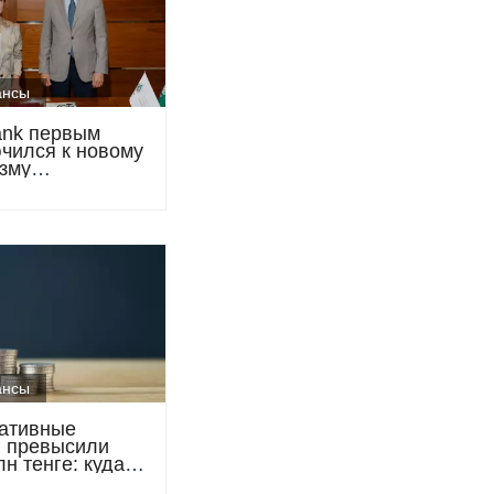
ансы
ank первым
чился к новому
зму
ирования
ксной застройки
ансы
ативные
 превысили
лн тенге: куда
 размещает