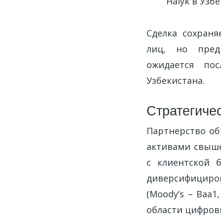
Halyk в Узб
Сделка сохраня
лиц, но предп
ожидается по
Узбекистана.
Стратегиче
Партнерство об
активами свыше
с клиентской 
диверсифициро
(Moody’s – Baa1,
области цифров