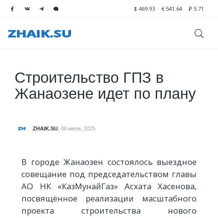
$
469.93
€
541.64
₽
5.71
Строительство ГПЗ в
Жанаозене идет по плану
ZHAIK.SU
,
08 июля, 2025
В городе Жанаозен состоялось выездное
совещание под председательством главы
АО НК «КазМунайГаз» Асхата Хасенова,
посвящённое реализации масштабного
проекта строительства нового