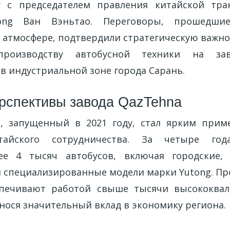
у с председателем правления китайской тра
ong Ван Вэньтао. Переговоры, прошедш
 атмосфере, подтвердили стратегическую важно
роизводству автобусной техники на зав
в индустриальной зоне города Сарань.
ерспективы завода QazTehna
a, запущенный в 2021 году, стал ярким прим
китайского сотрудничества. За четыре го
ее 4 тысяч автобусов, включая городские, 
и специализированные модели марки Yutong. П
печивают работой свыше тысячи высококва
нося значительный вклад в экономику региона.