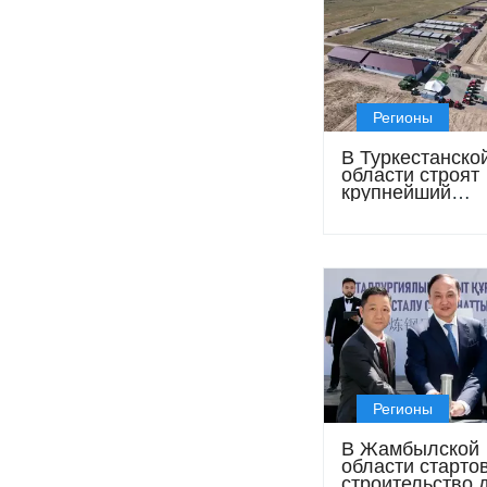
Регионы
В Туркестанско
области строят
крупнейший
откормочный к
стоимостью 1,3
тенге
Регионы
В Жамбылской
области старто
строительство 