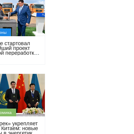
оны
е стартовал
йший проект
ой переработки
ины за $67 млн
омика
рек» укрепляет
с Китаем: новые
 в энергетике,