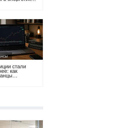
ургии и
змашиностроении
ансы
иции стали
ее: как
танцы
тывают на
 облигациях и
х