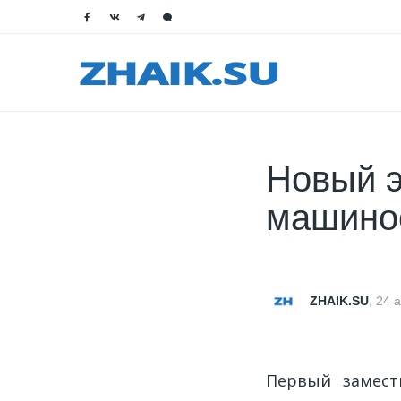
Новый э
машинос
ZHAIK.SU
,
24 
Первый замест