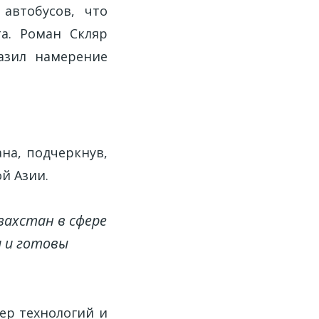
автобусов, что
та. Роман Скляр
азил намерение
на, подчеркнув,
й Азии.
захстан в сфере
 и готовы
ер технологий и