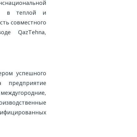
нснациональной
ие в теплой и
сть совместного
оде QazTehna,
ером успешного
да предприятие
междугородние,
роизводственные
лифицированных