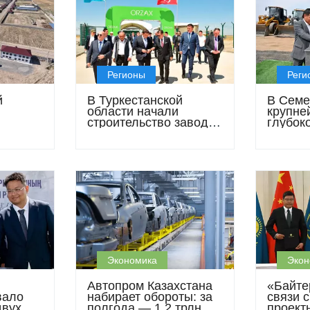
Регионы
Реги
й
В Туркестанской
В Семе
области начали
крупне
строительство завода
глубок
омплекс
по выпуску БАДов за
древес
 млрд
40 млн долларов
Экономика
Экон
Автопром Казахстана
«Байте
вало
набирает обороты: за
связи 
двух
полгода — 1,2 трлн
проекты