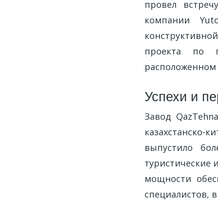
провел встреч
компании Yut
конструктивной
проекта по п
расположенном 
Успехи и п
Завод QazTehn
казахстанско-
выпустило бол
туристические 
мощности обес
специалистов, в