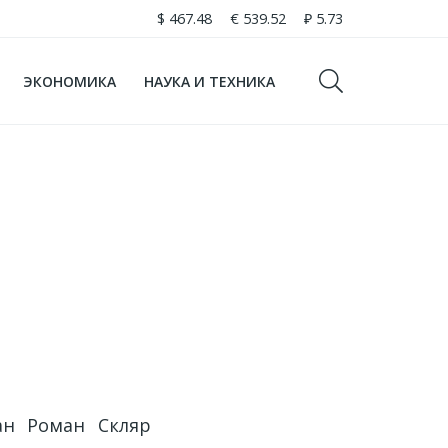
$
467.48
€
539.52
₽
5.73
ЭКОНОМИКА
НАУКА И ТЕХНИКА
ан Роман Скляр