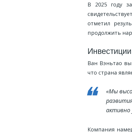
В 2025 году з
свидетельствуе
отметил резул
продолжить нар
Инвестиции
Ван Вэньтао вы
что страна явл
«Мы высо
развития
активно 
Компания намер