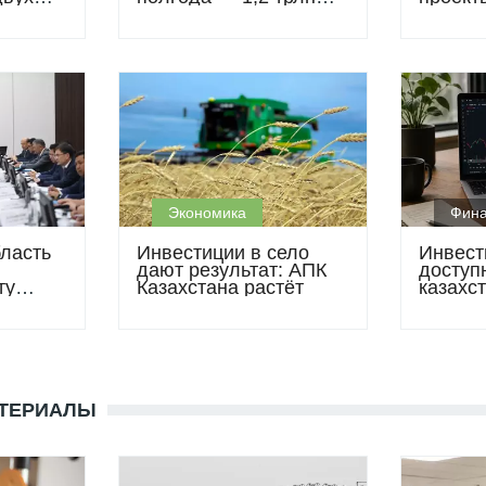
в
тенге и новые заводы
металл
сельхо
Экономика
Фин
ласть
Инвестиции в село
Инвест
дают результат: АПК
доступн
ту
Казахстана растёт
казахс
зараба
акциях,
фонда
АТЕРИАЛЫ