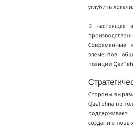
углубить локал
В настоящее в
производствен
Современные м
элементов обш
позиции QazTehn
Стратегиче
Стороны вырази
QazTehna не то
поддерживает 
созданию новых