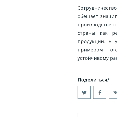
Сотрудничеств
обещает значи
производствен
страны как ре
продукции. В 
примером того
устойчивому ра