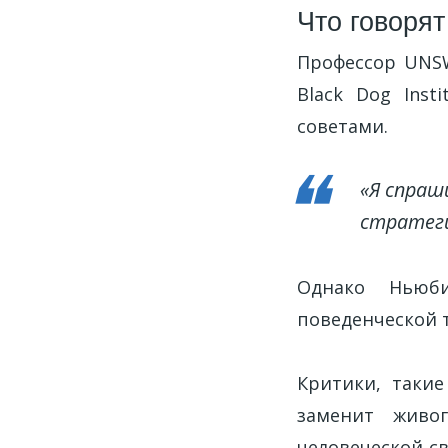
Что говорят
Профессор UNS
Black Dog Inst
советами.
«Я спраш
стратеги
Однако Ньюби
поведенческой т
Критики, такие
заменит живо
человеческой св