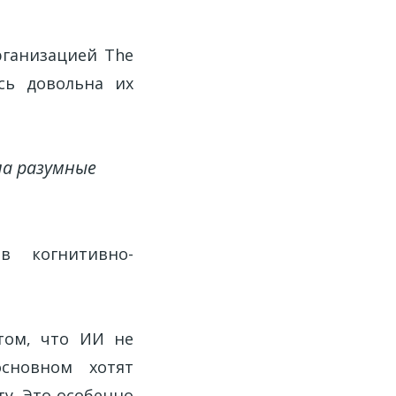
ганизацией The
ась довольна их
ла разумные
в когнитивно-
 том, что ИИ не
сновном хотят
ту. Это особенно