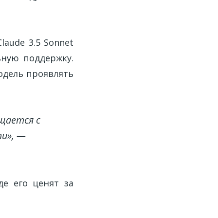
aude 3.5 Sonnet
ьную поддержку.
одель проявлять
щается с
ти», —
де его ценят за