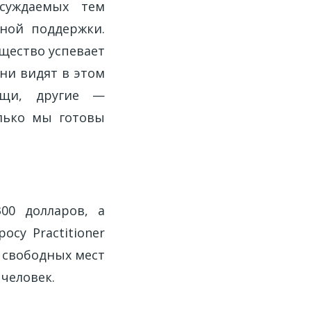
суждаемых тем
ьной поддержки.
щество успевает
дни видят в этом
ощи, другие —
олько мы готовы
00 долларов, а
су Practitioner
и свободных мест
 человек.