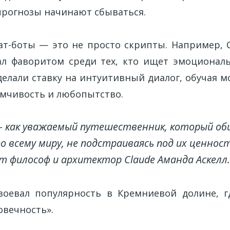
 прогнозы начинают сбываться.
т-боты — это не просто скрипты. Например, Cl
тал фаворитом среди тех, кто ищет эмоционал
делали ставку на интуитивный диалог, обучая м
умчивость и любопытство.
— как уважаемый путешественник, который об
о всему миру, не подстраиваясь под их ценнос
т философ и архитектор Claude Аманда Аскелл.
воевал популярность в Кремниевой долине, г
овечность».