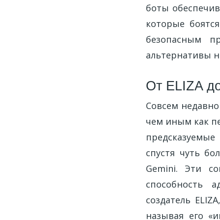
боты обеспечив
которые боятс
безопасным пр
альтернативы н
От ELIZA д
Совсем недавно
чем иным как пе
предсказуемые 
спустя чуть бо
Gemini. Эти с
способность а
создатель ELIZ
называя его «и