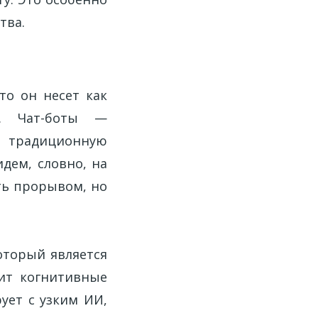
тва.
то он несет как
и. Чат-боты —
е традиционную
дем, словно, на
ть прорывом, но
который является
ит когнитивные
ует с узким ИИ,