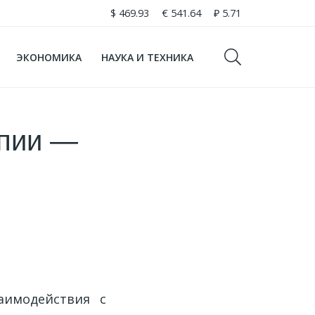
$
469.93
€
541.64
₽
5.71
ЭКОНОМИКА
НАУКА И ТЕХНИКА
апии —
аимодействия с