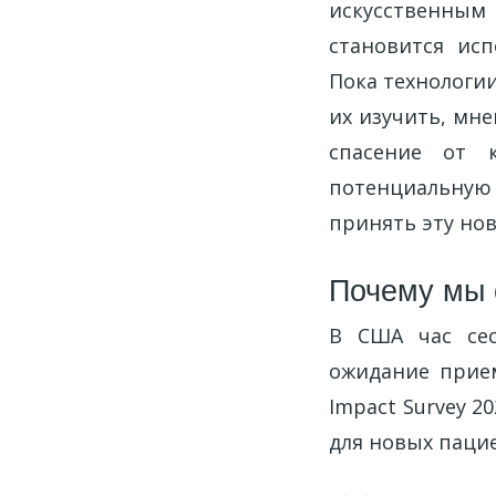
искусственны
становится исп
Пока технологи
их изучить, мне
спасение от 
потенциальную 
принять эту но
Почему мы 
В США час сес
ожидание прием
Impact Survey 2
для новых пацие