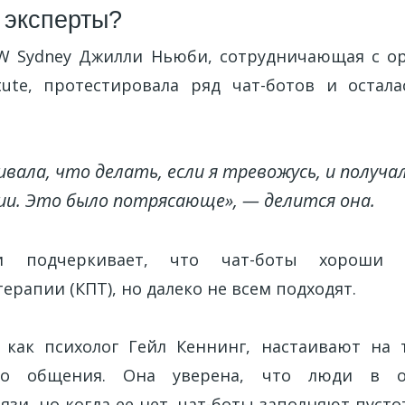
 эксперты?
W Sydney Джилли Ньюби, сотрудничающая с ор
itute, протестировала ряд чат-ботов и остал
ивала, что делать, если я тревожусь, и получа
и. Это было потрясающе», — делится она.
 подчеркивает, что чат-боты хороши 
ерапии (КПТ), но далеко не всем подходят.
 как психолог Гейл Кеннинг, настаивают на
го общения. Она уверена, что люди в о
язи, но когда ее нет, чат-боты заполняют пусто