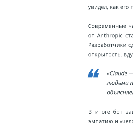
увидел, как его
Современные ча
от Anthropic с
Разработчики с
открытость, вд
«Claude 
людьми п
объясняе
В итоге бот за
эмпатию и «чел