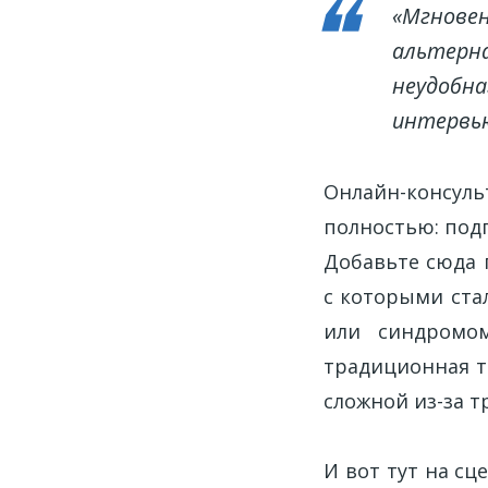
«Мгновен
альтерна
неудобна
интервью
Онлайн-консул
полностью: подп
Добавьте сюда 
с которыми ста
или синдромом
традиционная т
сложной из-за т
И вот тут на сц