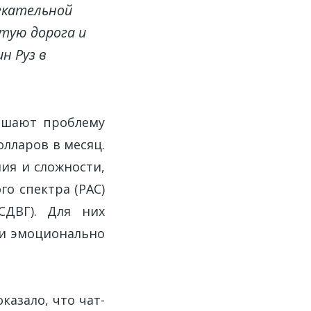
екательной
тую дорога и
н Руз в
ешают проблему
олларов в месяц.
ия и сложности,
о спектра (РАС)
СДВГ). Для них
 и эмоционально
казало, что чат-