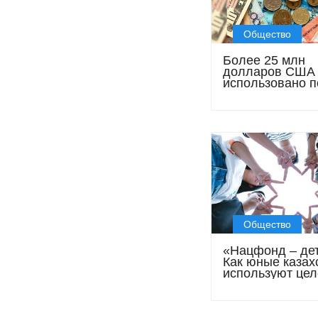
Общество
Более 25 млн
долларов США
использовано п
программе «На
– детям»: стати
анализ
Общество
«Нацфонд – де
Как юные казах
используют це
накопления