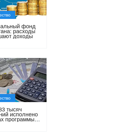
ество
нальный фонд
тана: расходы
шают доходы
ество
83 тысяч
ний исполнено
ах программы
нальный фонд
м»