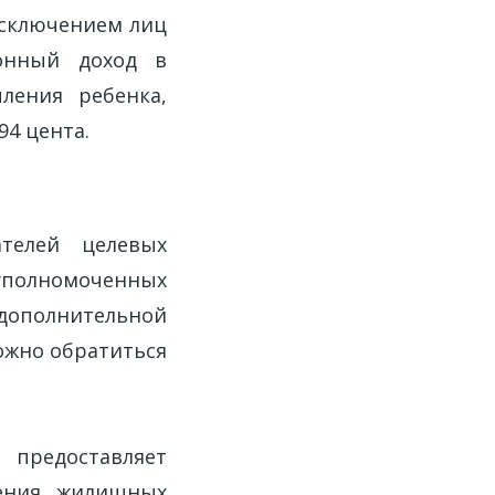
исключением лиц
ионный доход в
ления ребенка,
94 цента.
ателей целевых
 уполномоченных
дополнительной
ожно обратиться
 предоставляет
шения жилищных