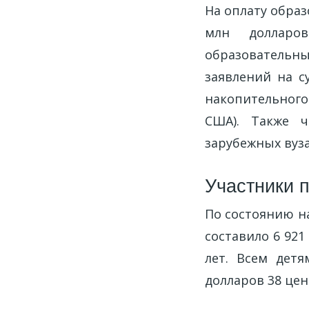
На оплату образ
млн долларо
образовательн
заявлений на с
накопительного
США). Также ч
зарубежных вуза
Участники 
По состоянию н
составило 6 921
лет. Всем дет
долларов 38 цен