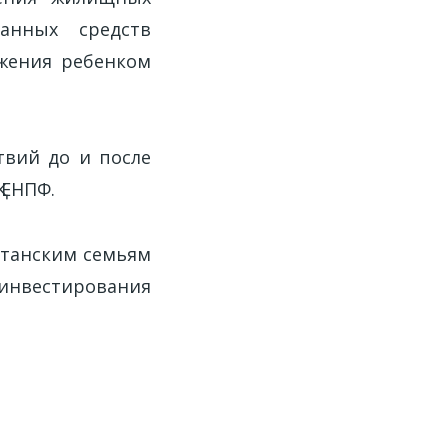
анных средств
ижения ребенком
твий до и после
 ЕНПФ.
станским семьям
 инвестирования