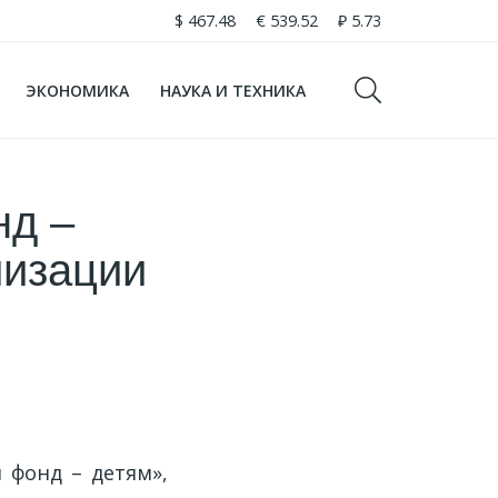
$
467.48
€
539.52
₽
5.73
ЭКОНОМИКА
НАУКА И ТЕХНИКА
нд –
лизации
 фонд – детям»,