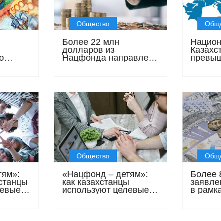
Общество
Общ
Более 22 млн
Нацио
долларов из
Казахс
о
Нацфонда направлено
превы
цфонд
на улучшение
стика и
жилищных условий и
образование юных
казахстанцев
Общество
Общ
тям»:
«Нацфонд – детям»:
Более 
станцы
как казахстанцы
заявле
левые
используют целевые
в рамк
накопления
«Нацио
– детя