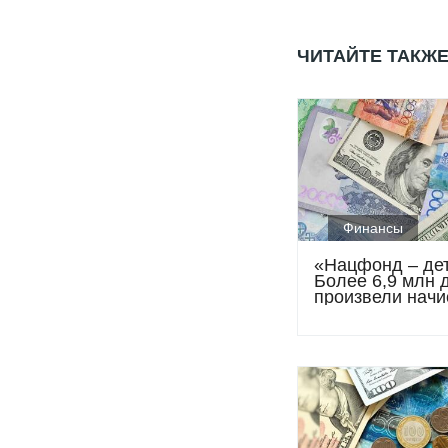
ЧИТАЙТЕ ТАКЖ
Финансы
«Нацфонд – де
Более 6,9 млн 
произвели начи
по 130,71 долл
США