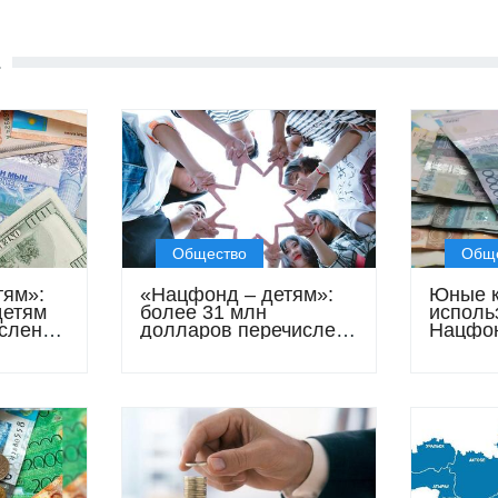
Е
Общество
Общ
тям»:
«Нацфонд – детям»:
Юные к
детям
более 31 млн
исполь
сления
долларов перечислено
Нацфон
аров
на улучшение
образо
жилищных условий и
образование