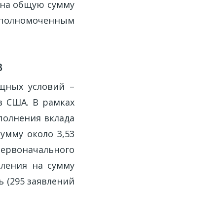
 на общую сумму
уполномоченным
в
щных условий –
в США. В рамках
полнения вклада
умму около 3,53
первоначального
вления на сумму
ь (295 заявлений