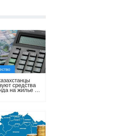
ество
азахстанцы
зуют средства
да на жилье и
вание