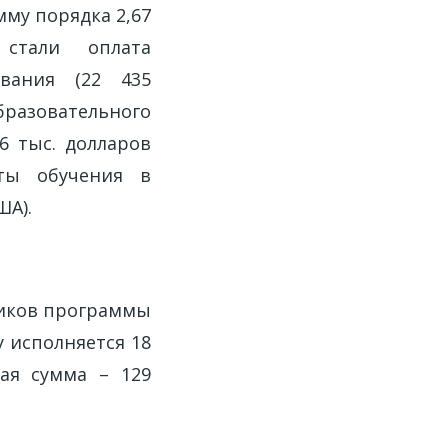
мму порядка 2,67
стали оплата
ования (22 435
бразовательного
6 тыс. долларов
аты обучения в
ША).
ников программы
у исполняется 18
ая сумма – 129