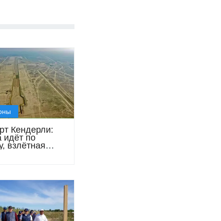
оны
рт Кендерли:
а идёт по
у, взлётная
 уже почти