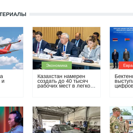
АТЕРИАЛЫ
Экономика
Евра
ла
Казахстан намерен
Бектен
 и
создать до 40 тысяч
выступ
рабочих мест в легкой
цифров
 сеть
промышленности к
свобод
2030 году
рамках