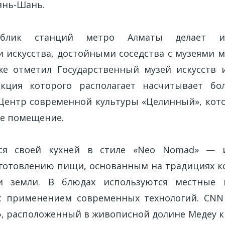
янь-Шань.
облик станций метро Алматы делает и
 искусства, достойными соседства с музеями м
же отметил Государственный музей искусств
лекция которого располагает насчитывает бо
Центр современной культуры «Целинный», кото
ое помещение.
тся своей кухней в стиле «Neo Nomad» — 
готовлению пищи, основанным на традициях к
и земли. В блюдах используются местные 
с применением современных технологий. CNN
, расположенный в живописной долине Медеу к 