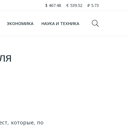
$
467.48
€
539.52
₽
5.73
ЭКОНОМИКА
НАУКА И ТЕХНИКА
ля
ест, которые, по