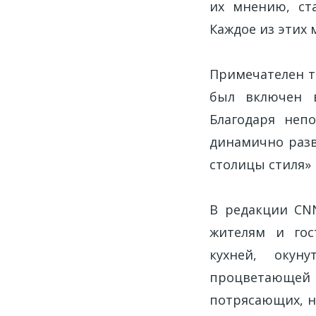
их мнению, ст
Каждое из этих
Примечателен то
был включен в
Благодаря неп
динамично разв
столицы стиля» 
В редакции CNN
жителям и гос
кухней, окун
процветающей 
потрясающих, н