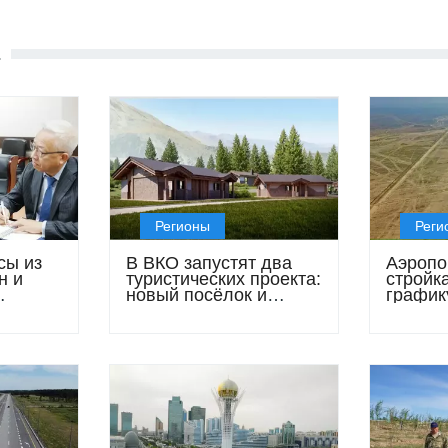
Е
Регионы
Реги
сы из
В ВКО запустят два
Аэропо
н и
туристических проекта:
стройк
новый посёлок и
график
мультимодальные
полоса
маршруты
готова