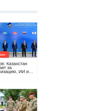
зия
ов: Казахстан
ает за
изацию, ИИ и
ную торговлю в
 ЕАЭС