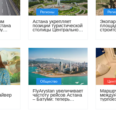
Регионы
Реги
ым
Астана укрепляет
Экопар
стана
позиции туристической
площад
му
столицы Центральной
строитс
Азии
Туркес
Общество
Цент
FlyArystan увеличивает
Маршр
айвер
частоту рейсов Астана
междун
– Батуми: теперь
турпоез
ают
трижды в неделю
расшир
тр
ия»