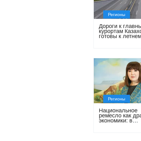
Регионы
Дороги к главн
курортам Казах
готовы к летне
сезону
Регионы
Национальное
ремесло как др
экономики: в
Мангистау созд
уникальный цен
ремёсел «Тарб