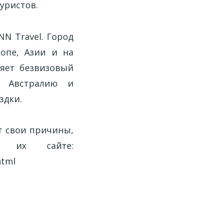
уристов.
N Travel. Город
опе, Азии и на
ляет безвизовый
, Австралию и
здки.
т свои причины,
 их сайте:
html