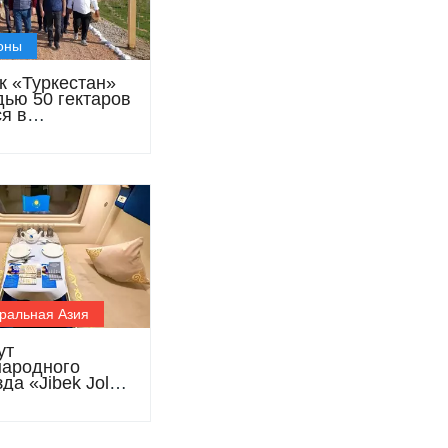
оны
к «Туркестан»
ью 50 гектаров
я в
танской области
ральная Азия
ут
ародного
да «Jibek Joly»
ен до Душанбе