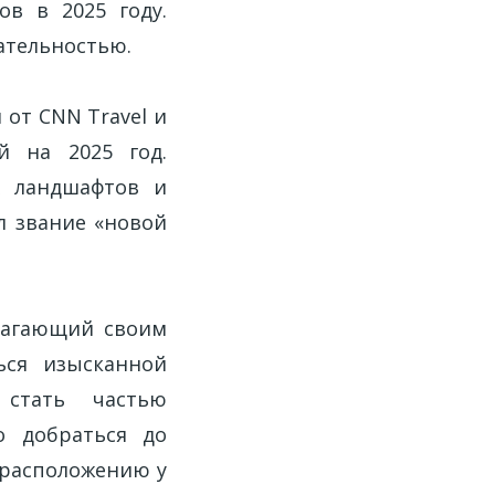
в в 2025 году.
кательностью.
 от CNN Travel и
й на 2025 год.
х ландшафтов и
л звание «новой
длагающий своим
ься изысканной
 стать частью
о добраться до
 расположению у