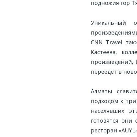
подножия гор Т
Уникальный 
произведениями
CNN Travel так
Кастеева, кол
произведений, 
переедет в нов
Алматы слави
подходом к при
населявших эт
готовятся они 
ресторан «AUYL»