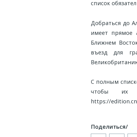
список обязате
Добраться до А
имеет прямое 
Ближнем Восток
въезд для гр
Великобританию
С полным списк
чтобы их 
https://edition.c