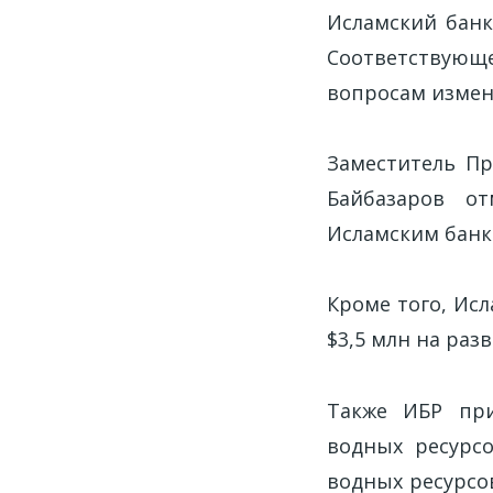
Исламский банк
Соответствующ
вопросам измене
Заместитель П
Байбазаров о
Исламским банк
Кроме того, Ис
$3,5 млн на раз
Также ИБР при
водных ресурс
водных ресурсо