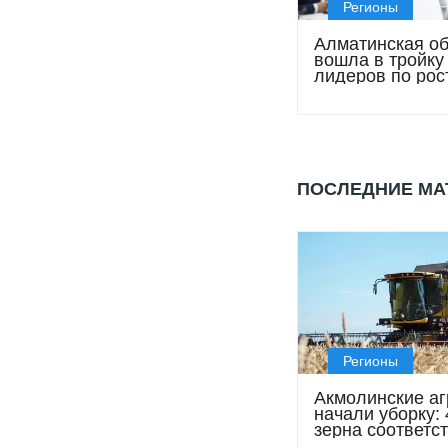
Регионы
Алматинская об
вошла в тройку
лидеров по рос
экономики
ПОСЛЕДНИЕ М
Регионы
Акмолинские аг
начали уборку:
зерна соответст
стандарту Hi-Pr