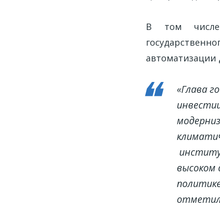
В том числе 
государствен
автоматизации 
«Глава г
инвестиц
модерниз
климати
институт
высоком 
политике
отметил 