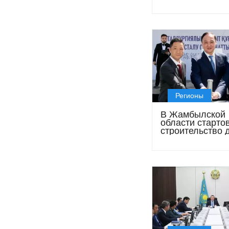
откормочный к
стоимостью 1,3
тенге
Регионы
В Жамбылской
области старто
строительство 
крупных заводо