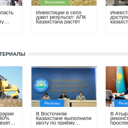
Экономика
Фин
ласть
Инвестиции в село
Инвест
дают результат: АПК
доступн
ту
Казахстана растёт
казахс
зараба
акциях,
фонда
АТЕРИАЛЫ
Регионы
Реги
рарии
В Восточном
В Атыр
 40%
Казахстане выполнили
реконс
вует
квоту по приёму
проспе
o
переселенцев на 2026
улицы 