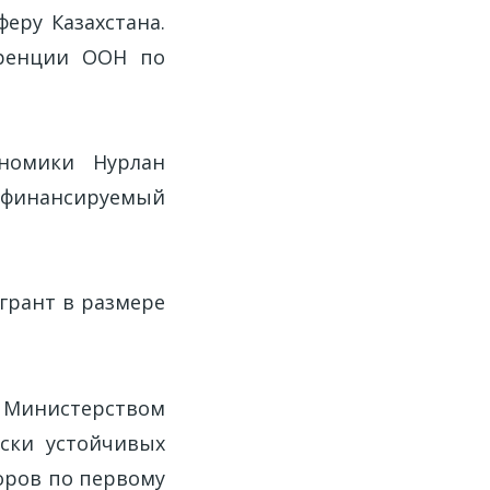
еру Казахстана.
еренции ООН по
ономики Нурлан
финансируемый
грант в размере
 Министерством
ски устойчивых
оров по первому