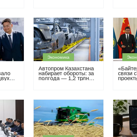
омплекс
по выпуску БАДов за
древес
 млрд
40 млн долларов
Экономика
Экон
Автопром Казахстана
«Байте
вало
набирает обороты: за
связи 
двух
полгода — 1,2 трлн
проекты
в
тенге и новые заводы
металл
сельхо