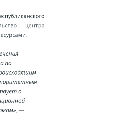
публиканского
льство центра
есурсами.
лечения
а по
происходящим
авторитетным
твует о
иционной
рмам», —