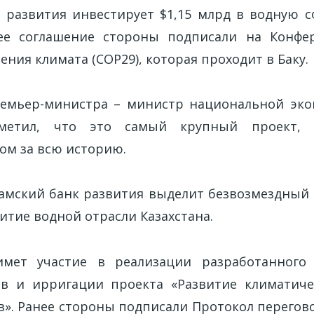
 развития инвестирует $1,15 млрд в водную сф
ее соглашение стороны подписали на Конф
ния климата (COP29), которая проходит в Баку.
ремьер-министра – министр национальной эк
тметил, что это самый крупный проект, 
ом за всю историю.
ламский банк развития выделит безвозмездный 
витие водной отрасли Казахстана.
мет участие в реализации разработанного
ов и ирригации проекта «Развитие климатиче
в». Ранее стороны подписали Протокол перегов