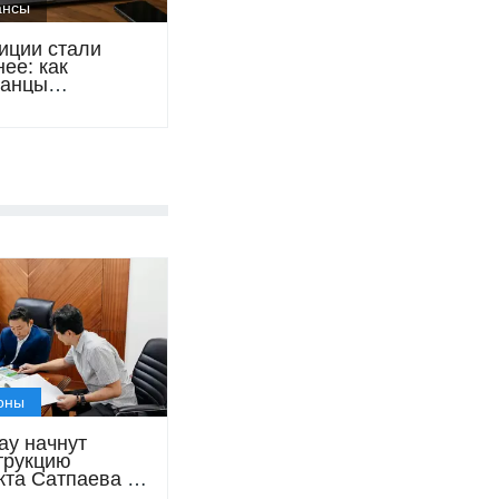
ансы
иции стали
ее: как
танцы
тывают на
 облигациях и
х
оны
ау начнут
трукцию
кта Сатпаева и
Студенческой