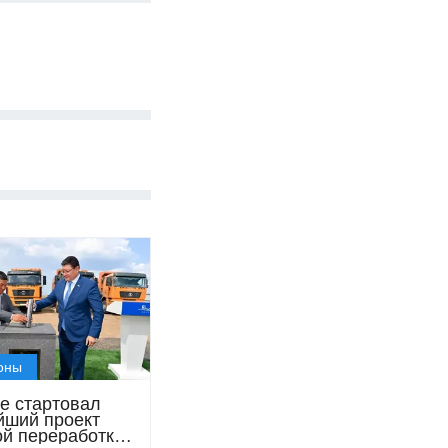
оны
е стартовал
йший проект
ой переработки