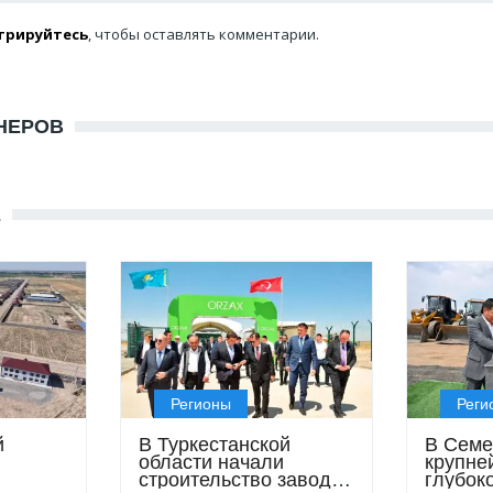
трируйтесь
, чтобы оставлять комментарии.
НЕРОВ
Е
Регионы
Реги
й
В Туркестанской
В Семе
области начали
крупне
строительство завода
глубок