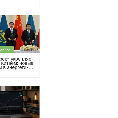
ины за $67 млн
омика
рек» укрепляет
с Китаем: новые
 в энергетике,
ургии и
змашиностроении