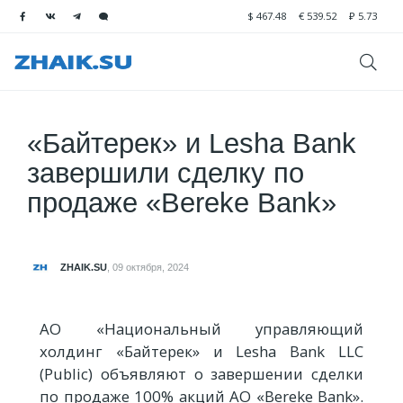
$
467.48
€
539.52
₽
5.73
«Байтерек» и Lesha Bank
завершили сделку по
продаже «Bereke Bank»
ZHAIK.SU
,
09 октября, 2024
АО «Национальный управляющий
холдинг «Байтерек» и Lesha Bank LLC
(Public) объявляют о завершении сделки
по продаже 100% акций АО «Bereke Bank».