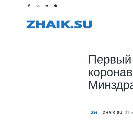
Первый 
коронав
Минздр
ZHAIK.SU
,
31 