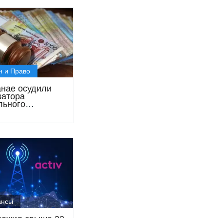
н и Право
анае осудили
затора
льного
редитования с
м свыше 1
енге
ансы