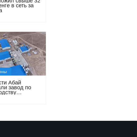
вложил свыше 32
нге в сеть за
а
оны
сти Абай
или завод по
одству
нечного масла
рд тенге