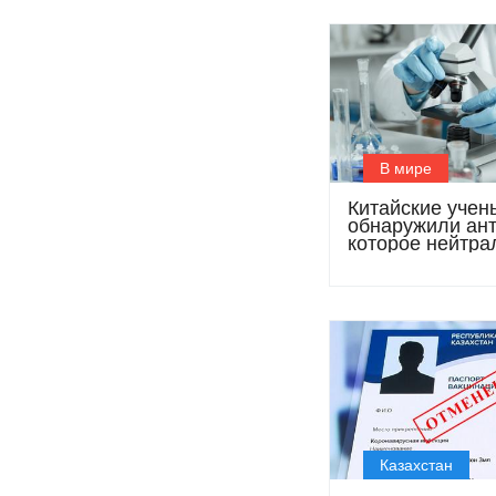
В мире
Китайские учен
обнаружили ант
которое нейтра
штаммы «Дельт
«Омикрон»
Казахстан