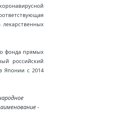
оронавирусной
оответствующая
а лекарственных
го фонда прямых
вый российский
в Японии с 2014
народное
аименование -