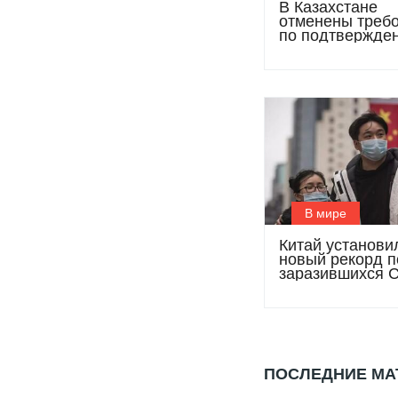
В Казахстане
отменены треб
по подтвержде
вакцинации и 
В мире
Китай установи
новый рекорд п
заразившихся 
19
ПОСЛЕДНИЕ М