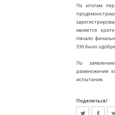
По итогам пер
продемонстрир
зарегистриров
является крит
Начало финальн
330 было одобр
По заявлени
размножения к
испытания.