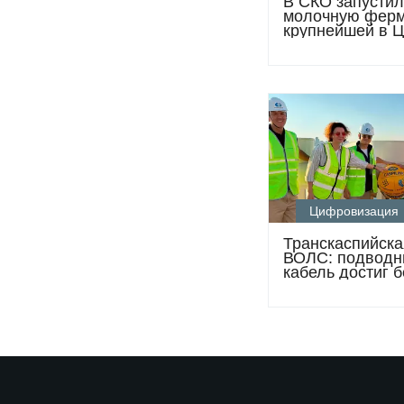
В СКО запустил
молочную ферм
крупнейшей в 
доильной кару
Цифровизация
Транскаспийска
ВОЛС: подводн
кабель достиг 
Казахстана