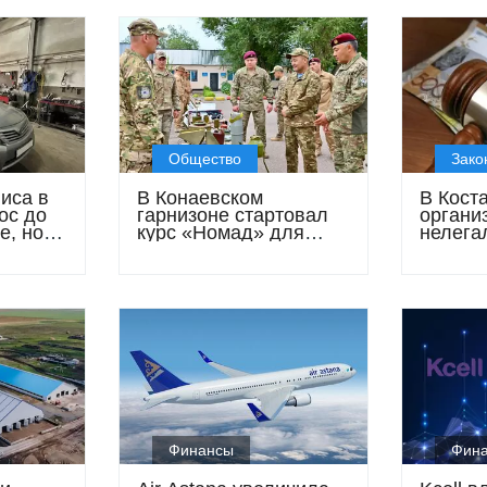
Общество
Зако
иса в
В Конаевском
В Кост
ос до
гарнизоне стартовал
органи
е, но
курс «Номад» для
нелега
чали
военнослужащих сил
микрок
специального
доходо
назначения
млрд т
Финансы
Фин