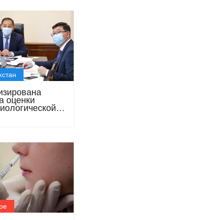
хстан
изирована
а оценки
иологической
ии в стране
ре