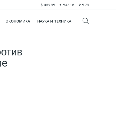
$
469.85
€
542.16
₽
5.78
ЭКОНОМИКА
НАУКА И ТЕХНИКА
ротив
ие