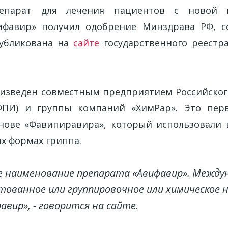
репарат для лечения пациентов с новой к
ифавир» получил одобрение Минздрава РФ, с
убликована на
сайте
государственного реестр
изведен совместным предприятием Российско
ФПИ) и группы компаний «ХимРар». Это пер
нове «Фавипиравира», который использовали 
х формах гриппа.
е наименование препарата «Авифавир». Между
ованное или группировочное или химическое н
авир», - говорится на сайте.