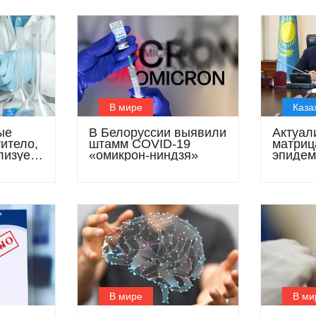
В мире
Каза
ые
В Белоруссии выявили
Актуал
итело,
штамм COVID-19
матриц
лизует
«омикрон-ниндзя»
эпидем
а» и
ситуац
В мире
В ми