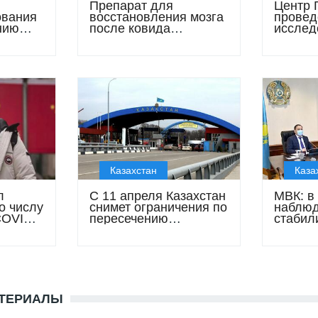
Препарат для
Центр 
ования
восстановления мозга
провед
нию
после ковида
исслед
ПЦР
разработан в России
назаль
участи
Казахстан
Каза
л
С 11 апреля Казахстан
МВК: в
о числу
снимет ограничения по
наблюд
COVID-
пересечению
стабил
сухопутных границ
эпидси
АТЕРИАЛЫ