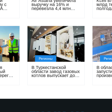
и
Air Astana увеличила
Kcell 
у с
выручку на 16% и
млрд те
ЦА
перевезла 4,4 млн
полгод
селью
пассажиров за
полгодие
Регионы
Реги
я
В Туркестанской
В обла
ый
области завод газовых
запуст
берегов
котлов выпускает до
произв
30 тысяч изделий в год
подсол
за 7 мл