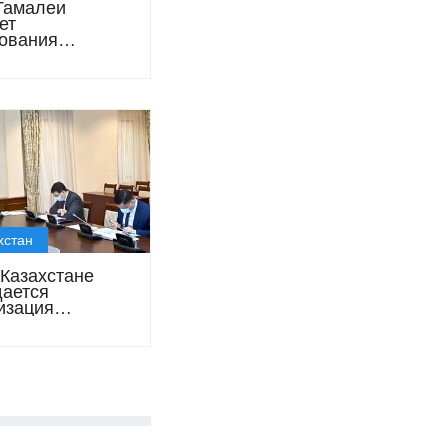
Гамалеи
ет
ования
ной вакцины с
ем детей
хстан
 Казахстане
ается
изация
туации