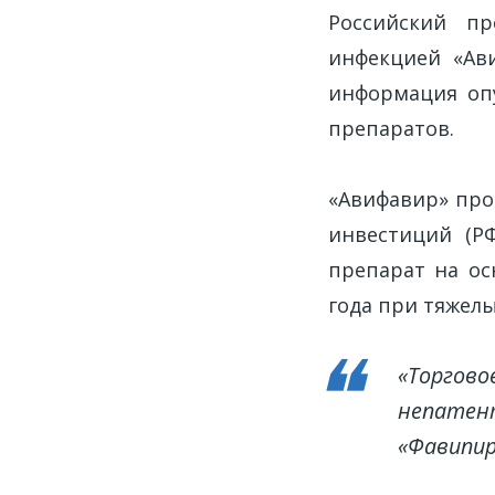
Российский п
инфекцией «Ав
информация оп
препаратов.
«Авифавир» про
инвестиций (Р
препарат на ос
года при тяжелы
«Торгово
непатент
«Фавипир