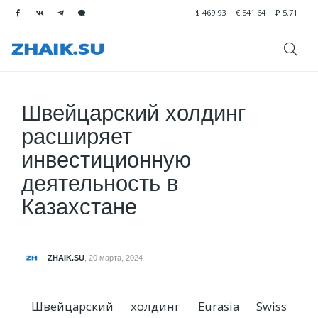
$
469.93
€
541.64
₽
5.71
Швейцарский холдинг
расширяет
инвестиционную
деятельность в
Казахстане
ZHAIK.SU
,
20 марта, 2024
Швейцарский холдинг Eurasia Swiss