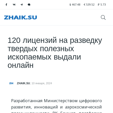
$
467.48
€
539.52
₽
5.73
120 лицензий на разведку
твердых полезных
ископаемых выдали
онлайн
ZHAIK.SU
,
10 января, 2024
Разработанная Министерством цифрового
развития, инноваций и аэрокосмической