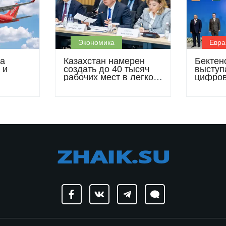
Экономика
Евра
ла
Казахстан намерен
Бектен
 и
создать до 40 тысяч
выступ
рабочих мест в легкой
цифров
 сеть
промышленности к
свобод
2030 году
рамках