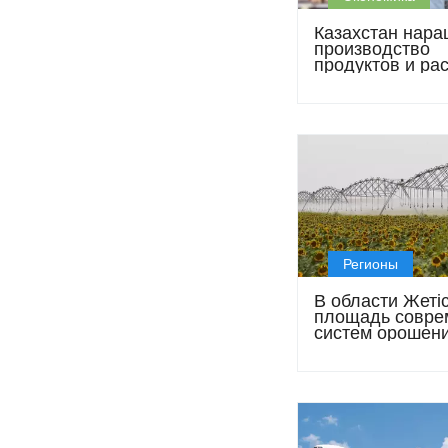
Казахстан нара
производство
продуктов и ра
рынки для
отечественных
товаров
Регионы
В области Жеті
площадь совре
систем орошен
выросла почти 
раз за четыре г