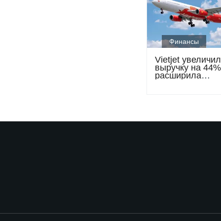
Финансы
Vietjet увеличи
выручку на 44%
расширила
международную
полетов