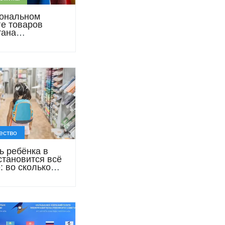
ональном
ге товаров
тана
стрировали
29 млн
ых позиций
ество
ь ребёнка в
становится всё
: во сколько
танцам
ся покупки к 1
ря