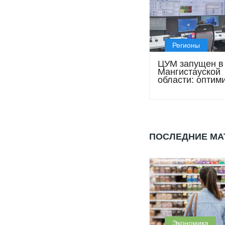
Регионы
ЦУМ запущен в
Мангистауской
области: оптим
добычи через
цифровизацию
ПОСЛЕДНИЕ М
Экономика