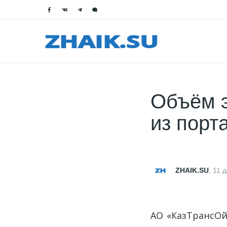
Объём э
из порт
ZHAIK.SU
,
11 
АО «КазТрансОйл