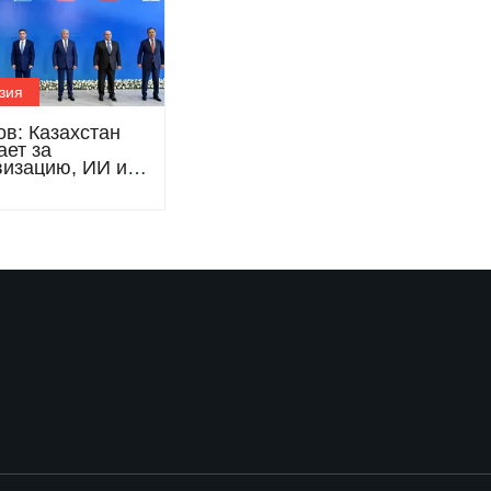
зия
ов: Казахстан
ает за
изацию, ИИ и
ную торговлю в
 ЕАЭС