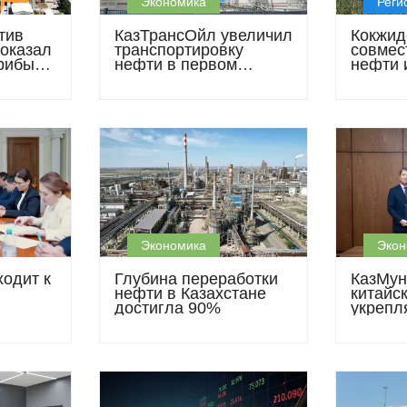
Экономика
Реги
тив
КазТрансОйл увеличил
Кокжид
оказал
транспортировку
совмес
прибыли
нефти в первом
нефти 
одии
полугодии 2026 года
пресно
Экономика
Экон
ходит к
Глубина переработки
КазМун
нефти в Казахстане
китайс
достигла 90%
укрепл
партнё
нефтес