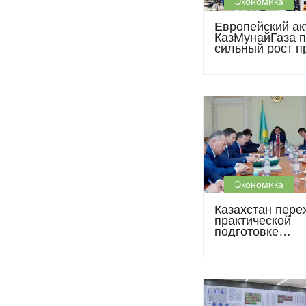
Экономика
Европейский ак
КазМунайГаза п
сильный рост 
в первом полуг
Экономика
Казахстан пере
практической
подготовке
строительства
четвёртого НПЗ