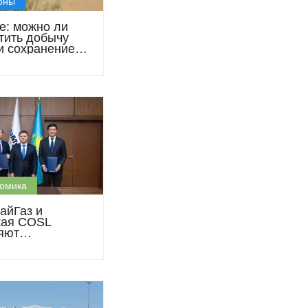
оны
е: можно ли
тить добычу
и сохранение
й воды?
омика
айГаз и
кая COSL
яют
рство в
ервисе