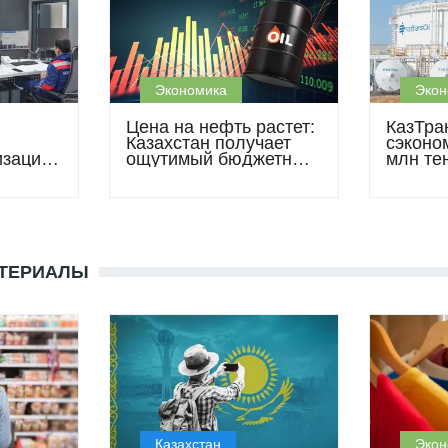
Экономика
Экон
Цена на нефть растет:
КазТра
Казахстан получает
сэконо
изация
ощутимый бюджетный
млн тен
бонус
энерго
2025 г
АТЕРИАЛЫ
Казахстан
Экон