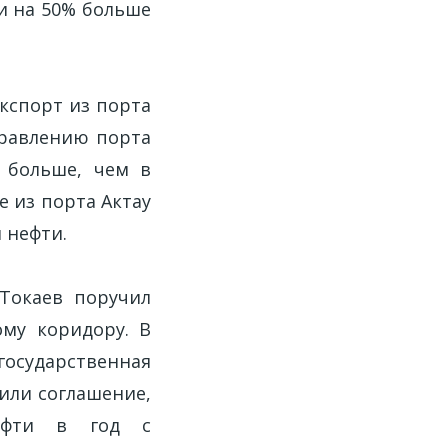
ли на 50% больше
кспорт из порта
правлению порта
з больше, чем в
е из порта Актау
 нефти.
 Токаев поручил
му коридору. В
государственная
или соглашение,
нефти в год с