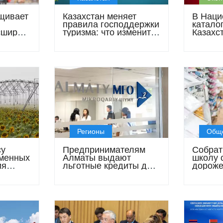
щивает
Казахстан меняет
В Наци
правила господдержки
катало
сширяет
туризма: что изменится
Казахс
для бизнеса
зареги
более 
товарн
Регионы
Общ
су
Предпринимателям
Собрат
менных
Алматы выдают
школу 
ия
льготные кредиты до
дороже
в пять
86,5 млн тенге: кто
казахс
ода
может получить заем
обойдут
под 6%
сентяб