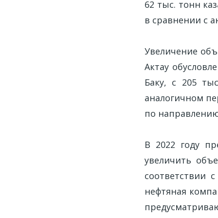
62 тыс. тонн ка
в сравнении с 
Увеличение объ
Актау обусловл
Баку, с 205 ты
аналогичном пер
по направлению 
В 2022 году пр
увеличить объ
соответствии с
нефтяная компа
предусматрив