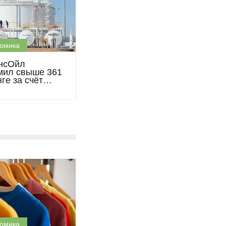
омика
нсОйл
мил свыше 361
ге за счёт
сбережения в
оду
омика