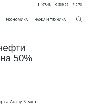
$
467.48
€
539.52
₽
5.73
ЭКОНОМИКА
НАУКА И ТЕХНИКА
 нефти
 на 50%
орта Актау 3 млн