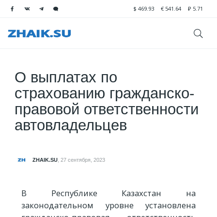
$
469.93
€
541.64
₽
5.71
О выплатах по
страхованию гражданско-
правовой ответственности
автовладельцев
ZHAIK.SU
,
27 сентября, 2023
В Республике Казахстан на
законодательном уровне установлена