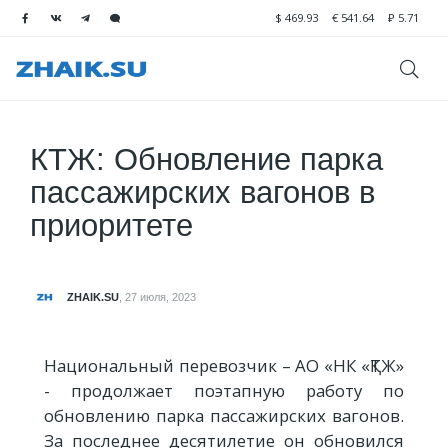
$
469.93
€
541.64
₽
5.71
КТЖ: Обновление парка
пассажирских вагонов в
приоритете
ZHAIK.SU
,
27 июля, 2023
Национальный перевозчик – АО «НК «ҚТЖ»
- продолжает поэтапную работу по
обновлению парка пассажирских вагонов.
За последнее десятилетие он обновился