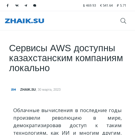
$
469.93
€
541.64
₽
5.71
Сервисы AWS доступны
казахстанским компаниям
локально
ZHAIK.SU
,
30 марта, 2023
Облачные вычисления в последние годы
произвели революцию в мире,
демократизировав доступ к таким
технологиям, как ИИ и многим другим.