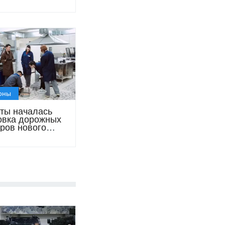
вный центр
оны
ты началась
овка дорожных
ров нового
ния