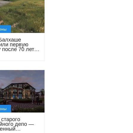
оны
Балхаше
или первую
 после 70 лет
твия
оны
 старого
йного депо —
енный