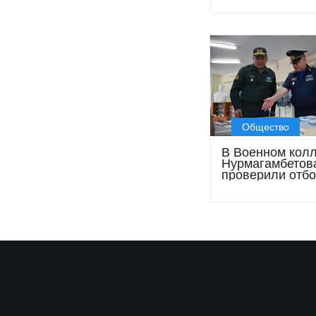
олимпиады по
искусственному
интеллекту
Общество
В Военном кол
Нурмагамбетов
проверили отбо
кандидатов и у
обучения