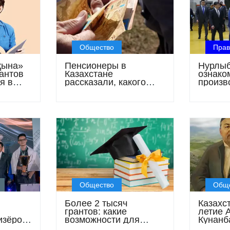
Общество
Прав
қына»
Пенсионеры в
Нурлыб
антов
Казахстане
ознако
я в
рассказали, какого
произв
27
дохода им не хватает
бронет
для нормальной жизни
Kazakh
Enginee
Общество
Общ
Более 2 тысяч
Казахст
грантов: какие
летие 
изёром
возможности для
Кунанб
й
абитуриентов
чем 35