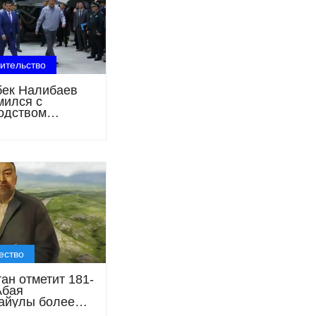
ительство
ек Налибаев
мился с
одством
ехники
stan Paramount
ring
ество
ан отметит 181-
Абая
айулы более
0