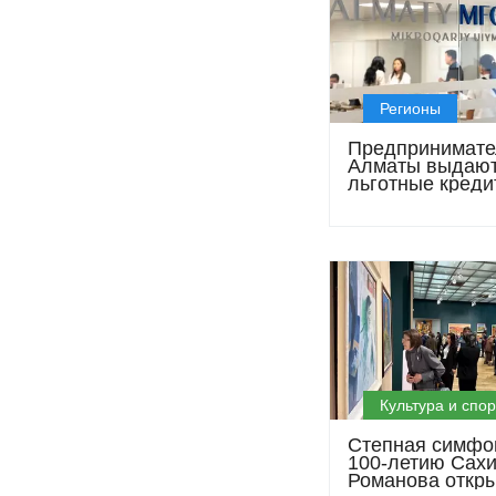
Регионы
Предпринимат
Алматы выдаю
льготные креди
86,5 млн тенге: 
может получить
под 6%
Культура и спор
Степная симфон
100-летию Сах
Романова откр