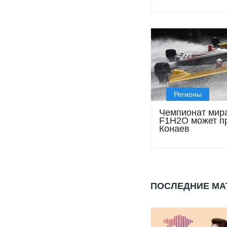
выставка в муз
имени Кастеева
Регионы
Чемпионат мир
F1H2O может пр
Конаев
ПОСЛЕДНИЕ М