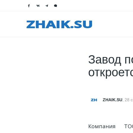
Завод п
откроет
ZHAIK.SU
,
28 
Компания ТО