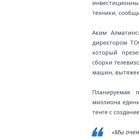
инвестиционн
техники, сообщи
Аким Алматинс
директором ТО
который презе
сборки телевиз
машин, вытяжек,
Планируемая п
миллиона едини
тенге с создани
«Мы очен