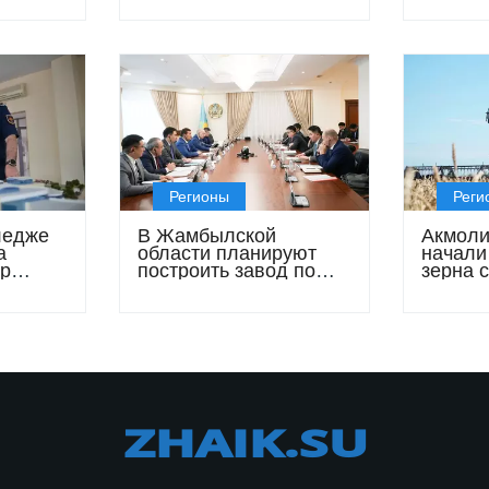
предлагают вузы
меропр
Казахстана в 2026 году
Регионы
Реги
ледже
В Жамбылской
Акмоли
а
области планируют
начали
р
построить завод по
зерна 
словия
выпуску кислотного
стандар
флюоритового
концентрата