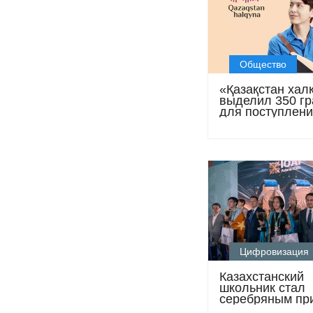
Общество
«Қазақстан хал
выделил 350 гр
для поступлени
вузы в 2026–20
учебном году
Цифровизация
Казахстанский
школьник стал
серебряным пр
Международно