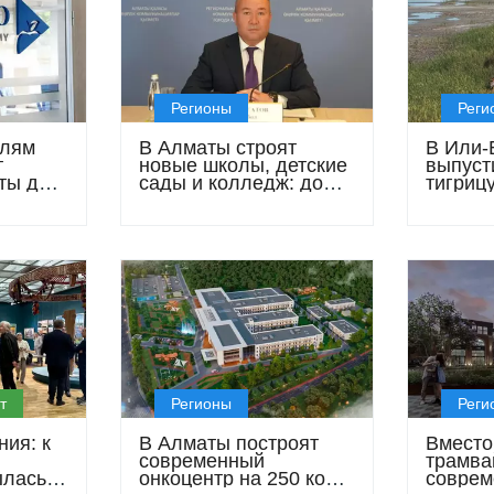
Регионы
Реги
елям
В Алматы строят
В Или-
т
новые школы, детские
выпуст
ты до
сады и колледж: до
тигрицу
кто
конца года завершат
отсутс
 заем
еще 15 объектов
т
Регионы
Реги
ия: к
В Алматы построят
Вместо
и
современный
трамва
ылась
онкоцентр на 250 коек:
соврем