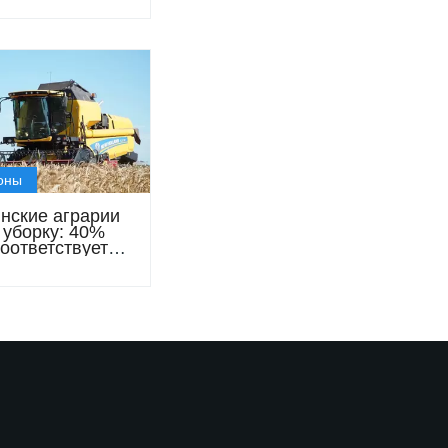
иятиями
оны
нские аграрии
 уборку: 40%
соответствует
ту Hi-Pro