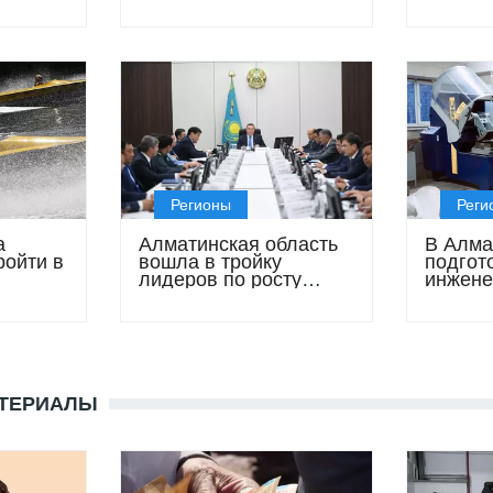
ее
проект уже прошёл
креати
госэкспертизу
Регионы
Реги
а
Алматинская область
В Алма
ойти в
вошла в тройку
подгот
лидеров по росту
инжене
экономики
поколе
АТЕРИАЛЫ