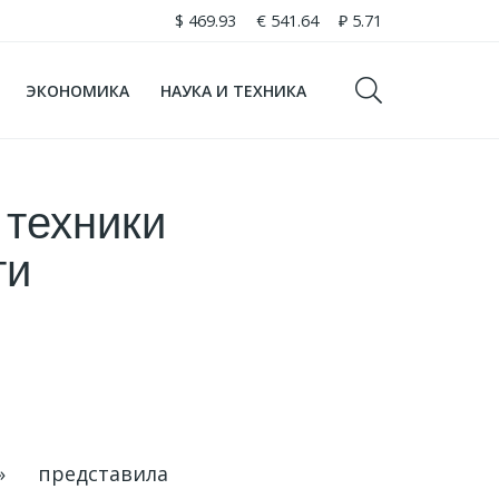
$
469.93
€
541.64
₽
5.71
ЭКОНОМИКА
НАУКА И ТЕХНИКА
 техники
ти
 представила