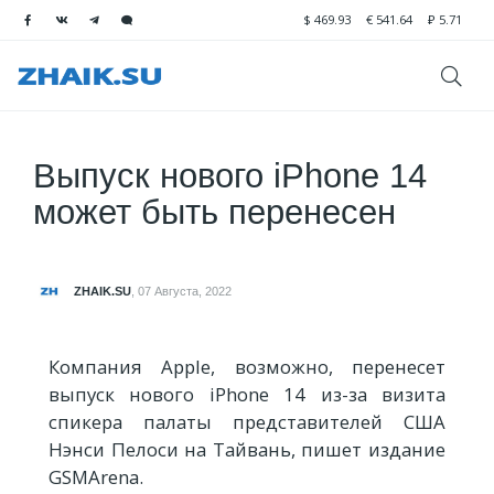
$
469.93
€
541.64
₽
5.71
Выпуск нового iPhone 14
может быть перенесен
ZHAIK.SU
,
07 Августа, 2022
Компания Apple, возможно, перенесет
выпуск нового iPhone 14 из-за визита
спикера палаты представителей США
Нэнси Пелоси на Тайвань, пишет издание
GSMArena.