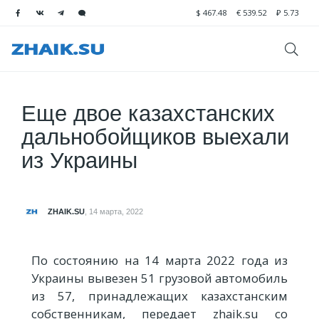
$
467.48
€
539.52
₽
5.73
Еще двое казахстанских
дальнобойщиков выехали
из Украины
ZHAIK.SU
,
14 марта, 2022
По состоянию на 14 марта 2022 года из
Украины вывезен 51 грузовой автомобиль
из 57, принадлежащих казахстанским
собственникам, передает zhaik.su со