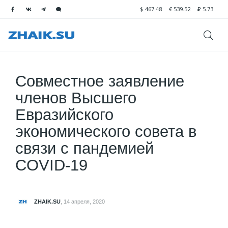
$
467.48
€
539.52
₽
5.73
Совместное заявление
членов Высшего
Евразийского
экономического совета в
связи с пандемией
COVID-19
ZHAIK.SU
,
14 апреля, 2020