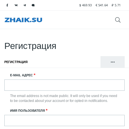
$
469.93
€
541.64
₽
5.71
Регистрация
•••
РЕГИСТРАЦИЯ
(АКТИВНАЯ ВКЛАДКА)
Главные
ВОЙТИ
E-MAIL АДРЕС
вкладки
СБРОСИТЬ ВАШ ПАРОЛЬ
The email address is not made public. It will only be used if you need
to be contacted about your account or for opted-in notifications.
ИМЯ ПОЛЬЗОВАТЕЛЯ