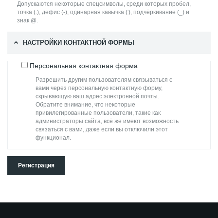
Допускаются некоторые спецсимволы, среди которых пробел,
точка (.), дефис (-), одинарная кавычка ('), подчёркивание (_) и
знак @.
НАСТРОЙКИ КОНТАКТНОЙ ФОРМЫ
Персональная контактная форма
Разрешить другим пользователям связываться с
вами через персональную контактную форму,
скрывающую ваш адрес электронной почты.
Обратите внимание, что некоторые
привилегированные пользователи, такие как
администраторы сайта, всё же имеют возможность
связаться с вами, даже если вы отключили этот
функционал.