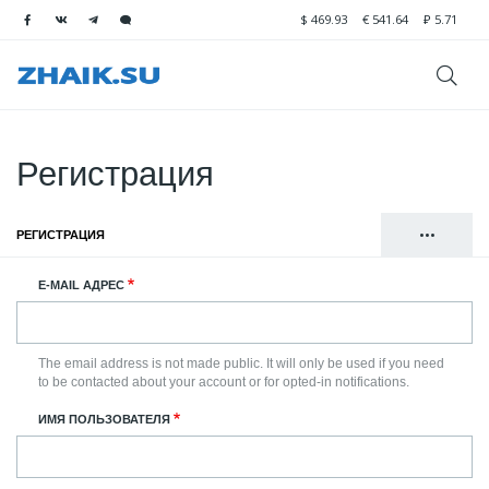
$
469.93
€
541.64
₽
5.71
Регистрация
•••
РЕГИСТРАЦИЯ
(АКТИВНАЯ ВКЛАДКА)
Главные
ВОЙТИ
E-MAIL АДРЕС
вкладки
СБРОСИТЬ ВАШ ПАРОЛЬ
The email address is not made public. It will only be used if you need
to be contacted about your account or for opted-in notifications.
ИМЯ ПОЛЬЗОВАТЕЛЯ