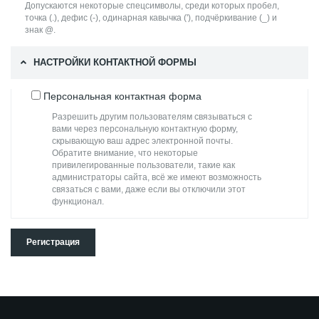
Допускаются некоторые спецсимволы, среди которых пробел,
точка (.), дефис (-), одинарная кавычка ('), подчёркивание (_) и
знак @.
НАСТРОЙКИ КОНТАКТНОЙ ФОРМЫ
Персональная контактная форма
Разрешить другим пользователям связываться с
вами через персональную контактную форму,
скрывающую ваш адрес электронной почты.
Обратите внимание, что некоторые
привилегированные пользователи, такие как
администраторы сайта, всё же имеют возможность
связаться с вами, даже если вы отключили этот
функционал.