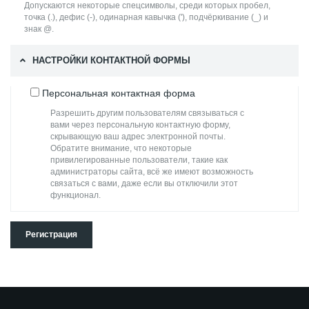
Допускаются некоторые спецсимволы, среди которых пробел,
точка (.), дефис (-), одинарная кавычка ('), подчёркивание (_) и
знак @.
НАСТРОЙКИ КОНТАКТНОЙ ФОРМЫ
Персональная контактная форма
Разрешить другим пользователям связываться с
вами через персональную контактную форму,
скрывающую ваш адрес электронной почты.
Обратите внимание, что некоторые
привилегированные пользователи, такие как
администраторы сайта, всё же имеют возможность
связаться с вами, даже если вы отключили этот
функционал.