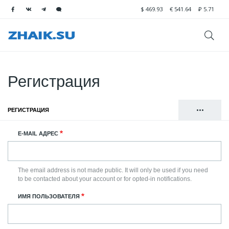
$
469.93
€
541.64
₽
5.71
Регистрация
•••
РЕГИСТРАЦИЯ
(АКТИВНАЯ ВКЛАДКА)
Главные
ВОЙТИ
E-MAIL АДРЕС
вкладки
СБРОСИТЬ ВАШ ПАРОЛЬ
The email address is not made public. It will only be used if you need
to be contacted about your account or for opted-in notifications.
ИМЯ ПОЛЬЗОВАТЕЛЯ