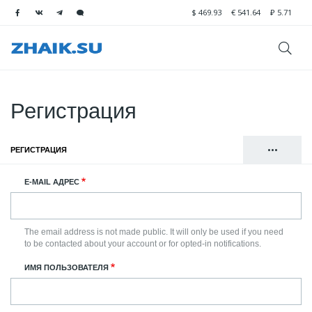
$
469.93
€
541.64
₽
5.71
Регистрация
•••
РЕГИСТРАЦИЯ
(АКТИВНАЯ ВКЛАДКА)
Главные
ВОЙТИ
E-MAIL АДРЕС
вкладки
СБРОСИТЬ ВАШ ПАРОЛЬ
The email address is not made public. It will only be used if you need
to be contacted about your account or for opted-in notifications.
ИМЯ ПОЛЬЗОВАТЕЛЯ