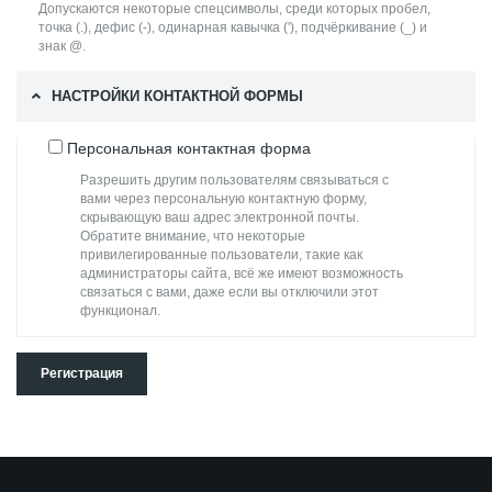
Допускаются некоторые спецсимволы, среди которых пробел,
точка (.), дефис (-), одинарная кавычка ('), подчёркивание (_) и
знак @.
НАСТРОЙКИ КОНТАКТНОЙ ФОРМЫ
Персональная контактная форма
Разрешить другим пользователям связываться с
вами через персональную контактную форму,
скрывающую ваш адрес электронной почты.
Обратите внимание, что некоторые
привилегированные пользователи, такие как
администраторы сайта, всё же имеют возможность
связаться с вами, даже если вы отключили этот
функционал.