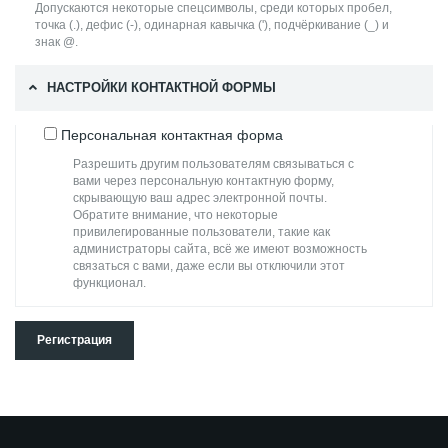
Допускаются некоторые спецсимволы, среди которых пробел,
точка (.), дефис (-), одинарная кавычка ('), подчёркивание (_) и
знак @.
НАСТРОЙКИ КОНТАКТНОЙ ФОРМЫ
Персональная контактная форма
Разрешить другим пользователям связываться с
вами через персональную контактную форму,
скрывающую ваш адрес электронной почты.
Обратите внимание, что некоторые
привилегированные пользователи, такие как
администраторы сайта, всё же имеют возможность
связаться с вами, даже если вы отключили этот
функционал.