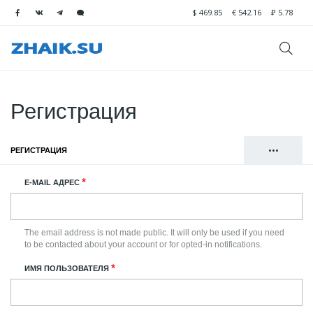
$
469.85
€
542.16
₽
5.78
Регистрация
•••
РЕГИСТРАЦИЯ
(АКТИВНАЯ ВКЛАДКА)
Главные
ВОЙТИ
E-MAIL АДРЕС
вкладки
СБРОСИТЬ ВАШ ПАРОЛЬ
The email address is not made public. It will only be used if you need
to be contacted about your account or for opted-in notifications.
ИМЯ ПОЛЬЗОВАТЕЛЯ