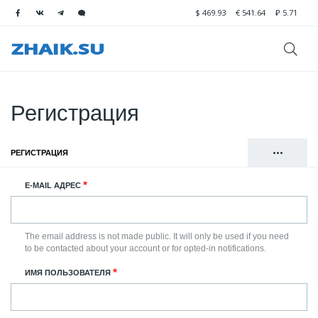
$
469.93
€
541.64
₽
5.71
Регистрация
•••
РЕГИСТРАЦИЯ
(АКТИВНАЯ ВКЛАДКА)
Главные
ВОЙТИ
E-MAIL АДРЕС
вкладки
СБРОСИТЬ ВАШ ПАРОЛЬ
The email address is not made public. It will only be used if you need
to be contacted about your account or for opted-in notifications.
ИМЯ ПОЛЬЗОВАТЕЛЯ