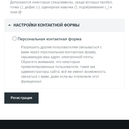
Допускаются некоторые спецсимволы, среди которых пробел,
точка (.), дефис (-), одинарная кавычка ('), подчёркивание (_) и
знак @.
НАСТРОЙКИ КОНТАКТНОЙ ФОРМЫ
Персональная контактная форма
Разрешить другим пользователям связываться с
вами через персональную контактную форму,
скрывающую ваш адрес электронной почты.
Обратите внимание, что некоторые
привилегированные пользователи, такие как
администраторы сайта, всё же имеют возможность
связаться с вами, даже если вы отключили этот
функционал.