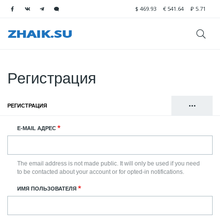
$
469.93
€
541.64
₽
5.71
Регистрация
•••
РЕГИСТРАЦИЯ
(АКТИВНАЯ ВКЛАДКА)
Главные
ВОЙТИ
E-MAIL АДРЕС
вкладки
СБРОСИТЬ ВАШ ПАРОЛЬ
The email address is not made public. It will only be used if you need
to be contacted about your account or for opted-in notifications.
ИМЯ ПОЛЬЗОВАТЕЛЯ