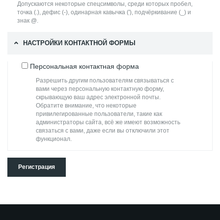
Допускаются некоторые спецсимволы, среди которых пробел,
точка (.), дефис (-), одинарная кавычка ('), подчёркивание (_) и
знак @.
НАСТРОЙКИ КОНТАКТНОЙ ФОРМЫ
Персональная контактная форма
Разрешить другим пользователям связываться с
вами через персональную контактную форму,
скрывающую ваш адрес электронной почты.
Обратите внимание, что некоторые
привилегированные пользователи, такие как
администраторы сайта, всё же имеют возможность
связаться с вами, даже если вы отключили этот
функционал.