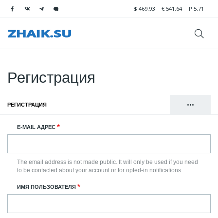
$
469.93
€
541.64
₽
5.71
Регистрация
•••
РЕГИСТРАЦИЯ
(АКТИВНАЯ ВКЛАДКА)
Главные
ВОЙТИ
E-MAIL АДРЕС
вкладки
СБРОСИТЬ ВАШ ПАРОЛЬ
The email address is not made public. It will only be used if you need
to be contacted about your account or for opted-in notifications.
ИМЯ ПОЛЬЗОВАТЕЛЯ