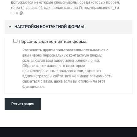
Допускаются некоторые спецсимволы, среди которых пробел,
точка (.), дефис (-), одинарная кавычка ('), подчёркивание (_) и
знак @.
НАСТРОЙКИ КОНТАКТНОЙ ФОРМЫ
Персональная контактная форма
Разрешить другим пользователям связываться с
вами через персональную контактную форму,
скрывающую ваш адрес электронной почты.
Обратите внимание, что некоторые
привилегированные пользователи, такие как
администраторы сайта, всё же имеют возможность
связаться с вами, даже если вы отключили этот
функционал.