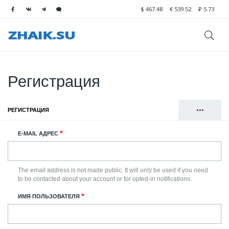
$
467.48
€
539.52
₽
5.73
Регистрация
•••
РЕГИСТРАЦИЯ
(АКТИВНАЯ ВКЛАДКА)
Главные
ВОЙТИ
E-MAIL АДРЕС
вкладки
СБРОСИТЬ ВАШ ПАРОЛЬ
The email address is not made public. It will only be used if you need
to be contacted about your account or for opted-in notifications.
ИМЯ ПОЛЬЗОВАТЕЛЯ