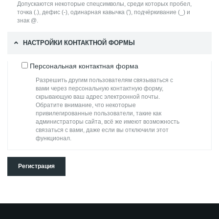
Допускаются некоторые спецсимволы, среди которых пробел,
точка (.), дефис (-), одинарная кавычка ('), подчёркивание (_) и
знак @.
НАСТРОЙКИ КОНТАКТНОЙ ФОРМЫ
Персональная контактная форма
Разрешить другим пользователям связываться с
вами через персональную контактную форму,
скрывающую ваш адрес электронной почты.
Обратите внимание, что некоторые
привилегированные пользователи, такие как
администраторы сайта, всё же имеют возможность
связаться с вами, даже если вы отключили этот
функционал.