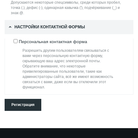
Допускаются некоторые спецсимволы, среди которых пробел,
точка (.), дефис (-), одинарная кавычка ('), подчёркивание (_) и
знак @.
НАСТРОЙКИ КОНТАКТНОЙ ФОРМЫ
Персональная контактная форма
Разрешить другим пользователям связываться с
вами через персональную контактную форму,
скрывающую ваш адрес электронной почты.
Обратите внимание, что некоторые
привилегированные пользователи, такие как
администраторы сайта, всё же имеют возможность
связаться с вами, даже если вы отключили этот
функционал.