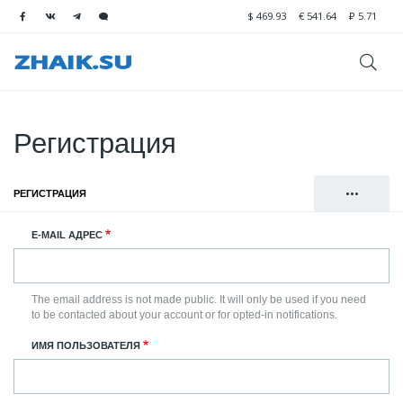
$
469.93
€
541.64
₽
5.71
Регистрация
•••
РЕГИСТРАЦИЯ
(АКТИВНАЯ ВКЛАДКА)
Главные
ВОЙТИ
E-MAIL АДРЕС
вкладки
СБРОСИТЬ ВАШ ПАРОЛЬ
The email address is not made public. It will only be used if you need
to be contacted about your account or for opted-in notifications.
ИМЯ ПОЛЬЗОВАТЕЛЯ