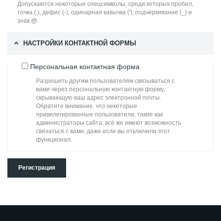
Допускаются некоторые спецсимволы, среди которых пробел,
точка (.), дефис (-), одинарная кавычка ('), подчёркивание (_) и
знак @.
НАСТРОЙКИ КОНТАКТНОЙ ФОРМЫ
Персональная контактная форма
Разрешить другим пользователям связываться с
вами через персональную контактную форму,
скрывающую ваш адрес электронной почты.
Обратите внимание, что некоторые
привилегированные пользователи, такие как
администраторы сайта, всё же имеют возможность
связаться с вами, даже если вы отключили этот
функционал.