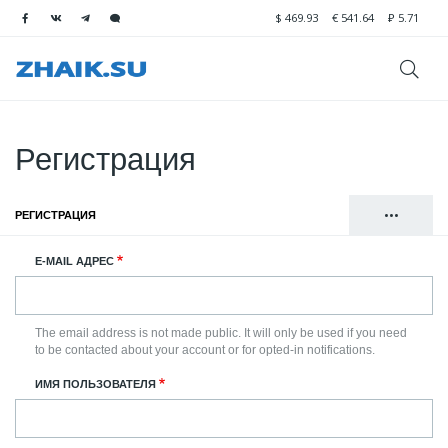
$
469.93
€
541.64
₽
5.71
Регистрация
•••
РЕГИСТРАЦИЯ
(АКТИВНАЯ ВКЛАДКА)
Главные
ВОЙТИ
E-MAIL АДРЕС
вкладки
СБРОСИТЬ ВАШ ПАРОЛЬ
The email address is not made public. It will only be used if you need
to be contacted about your account or for opted-in notifications.
ИМЯ ПОЛЬЗОВАТЕЛЯ