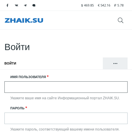
$
469.85
€
542.16
₽
5.78
Войти
•••
ВОЙТИ
(АКТИВНАЯ ВКЛАДКА)
Главные
РЕГИСТРАЦИЯ
ИМЯ ПОЛЬЗОВАТЕЛЯ
вкладки
СБРОСИТЬ ВАШ ПАРОЛЬ
Укажите ваше имя на сайте Информационный портал ZHAIK.SU.
ПАРОЛЬ
Укажите пароль, соответствующий вашему имени пользователя.