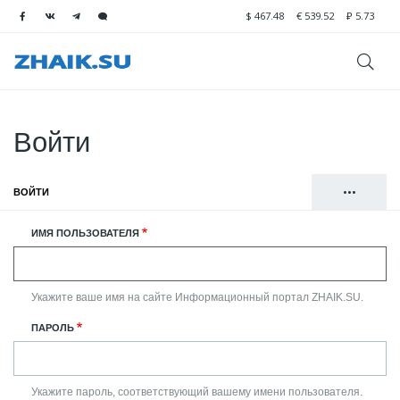
$
467.48
€
539.52
₽
5.73
Войти
•••
ВОЙТИ
(АКТИВНАЯ ВКЛАДКА)
Главные
РЕГИСТРАЦИЯ
ИМЯ ПОЛЬЗОВАТЕЛЯ
вкладки
СБРОСИТЬ ВАШ ПАРОЛЬ
Укажите ваше имя на сайте Информационный портал ZHAIK.SU.
ПАРОЛЬ
Укажите пароль, соответствующий вашему имени пользователя.