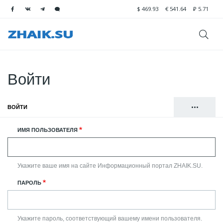
$
469.93
€
541.64
₽
5.71
Войти
•••
ВОЙТИ
(АКТИВНАЯ ВКЛАДКА)
Главные
РЕГИСТРАЦИЯ
ИМЯ ПОЛЬЗОВАТЕЛЯ
вкладки
СБРОСИТЬ ВАШ ПАРОЛЬ
Укажите ваше имя на сайте Информационный портал ZHAIK.SU.
ПАРОЛЬ
Укажите пароль, соответствующий вашему имени пользователя.