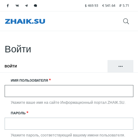
$
469.93
€
541.64
₽
5.71
Войти
•••
ВОЙТИ
(АКТИВНАЯ ВКЛАДКА)
Главные
РЕГИСТРАЦИЯ
ИМЯ ПОЛЬЗОВАТЕЛЯ
вкладки
СБРОСИТЬ ВАШ ПАРОЛЬ
Укажите ваше имя на сайте Информационный портал ZHAIK.SU.
ПАРОЛЬ
Укажите пароль, соответствующий вашему имени пользователя.