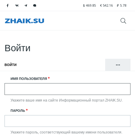
$
469.85
€
542.16
₽
5.78
Войти
•••
ВОЙТИ
(АКТИВНАЯ ВКЛАДКА)
Главные
РЕГИСТРАЦИЯ
ИМЯ ПОЛЬЗОВАТЕЛЯ
вкладки
СБРОСИТЬ ВАШ ПАРОЛЬ
Укажите ваше имя на сайте Информационный портал ZHAIK.SU.
ПАРОЛЬ
Укажите пароль, соответствующий вашему имени пользователя.