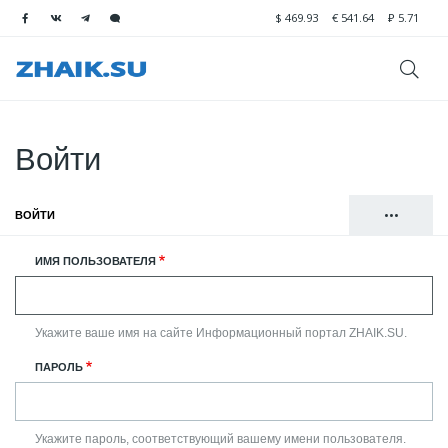
$
469.93
€
541.64
₽
5.71
Войти
•••
ВОЙТИ
(АКТИВНАЯ ВКЛАДКА)
Главные
РЕГИСТРАЦИЯ
ИМЯ ПОЛЬЗОВАТЕЛЯ
вкладки
СБРОСИТЬ ВАШ ПАРОЛЬ
Укажите ваше имя на сайте Информационный портал ZHAIK.SU.
ПАРОЛЬ
Укажите пароль, соответствующий вашему имени пользователя.